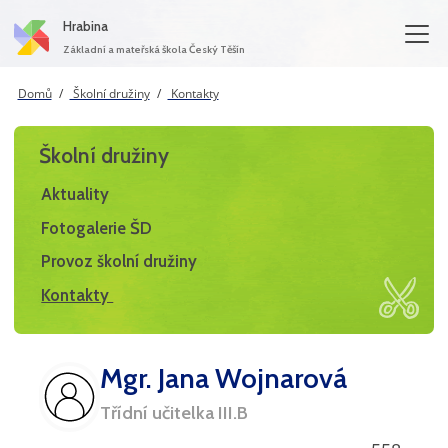
Hrabina
Základní a mateřská škola Český Těšín
Domů
Školní družiny
Kontakty
Školní družiny
Aktuality
Fotogalerie ŠD
Provoz školní družiny
Kontakty
Mgr. Jana Wojnarová
Třídní učitelka III.B