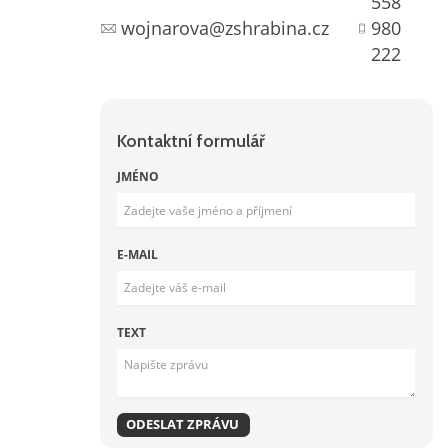
558
wojnarova@zshrabina.cz
980
222
Kontaktní formulář
JMÉNO
E-MAIL
TEXT