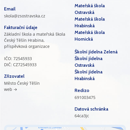
Mateřská škola
Email
Ostravská
skola@zsostravska.cz
Mateřská škola
Hrabinská
Fakturační údaje
Mateřská škola
Základní škola a mateřská škola
Hornická
Český Těšín Hrabina,
příspěvková organizace
Školní jídelna Zelená
IČO: 72545933
Školní jídelna
DIČ: CZ72545933
Ostravská
Školní jídelna
Zřizovatel
Hrabinská
Město Český Těšín
web →
Redizo
691003475
Datová schránka
64ca3jc