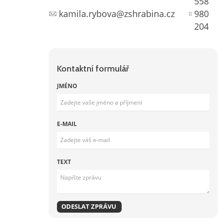
558
kamila.rybova@zshrabina.cz
980
204
Kontaktní formulář
JMÉNO
E-MAIL
TEXT