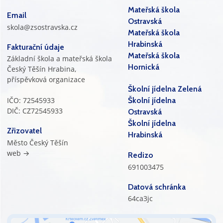
Mateřská škola
Email
Ostravská
skola@zsostravska.cz
Mateřská škola
Hrabinská
Fakturační údaje
Mateřská škola
Základní škola a mateřská škola
Hornická
Český Těšín Hrabina,
příspěvková organizace
Školní jídelna Zelená
IČO: 72545933
Školní jídelna
DIČ: CZ72545933
Ostravská
Školní jídelna
Zřizovatel
Hrabinská
Město Český Těšín
web →
Redizo
691003475
Datová schránka
64ca3jc