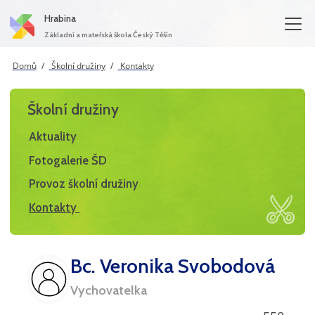
Hrabina
Základní a mateřská škola Český Těšín
Domů
Školní družiny
Kontakty
Školní družiny
Aktuality
Fotogalerie ŠD
Provoz školní družiny
Kontakty
Bc. Veronika Svobodová
Vychovatelka