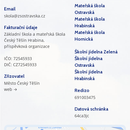
Mateřská škola
Email
Ostravská
skola@zsostravska.cz
Mateřská škola
Hrabinská
Fakturační údaje
Mateřská škola
Základní škola a mateřská škola
Hornická
Český Těšín Hrabina,
příspěvková organizace
Školní jídelna Zelená
IČO: 72545933
Školní jídelna
DIČ: CZ72545933
Ostravská
Školní jídelna
Zřizovatel
Hrabinská
Město Český Těšín
web →
Redizo
691003475
Datová schránka
64ca3jc