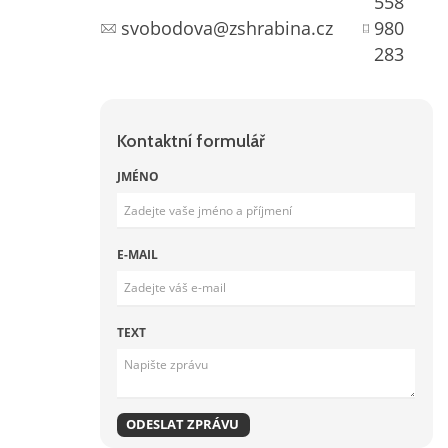
558
svobodova@zshrabina.cz
980
283
Kontaktní formulář
JMÉNO
E-MAIL
TEXT