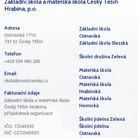
Základní škola a mateřská škola Český Těšín
Hrabina, p.o.
Adresa
Základní škola
Ostravská 1710
Ostravská
737 01 Český Těšín
Základní škola Slezská
Telefon
Školní družina Zelená
+420 558 980 200
Mateřská škola
Email
Ostravská
skola@zsostravska.cz
Mateřská škola
Hrabinská
Fakturační údaje
Mateřská škola
Základní škola a mateřská škola
Hornická
Český Těšín Hrabina,
příspěvková organizace
Školní jídelna Zelená
IČO: 72545933
Školní jídelna
DIČ: CZ72545933
Ostravská