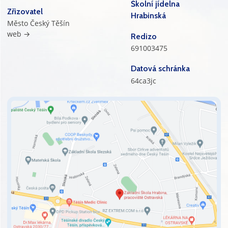
Školní jídelna
Zřizovatel
Hrabinská
Město Český Těšín
web →
Redizo
691003475
Datová schránka
64ca3jc