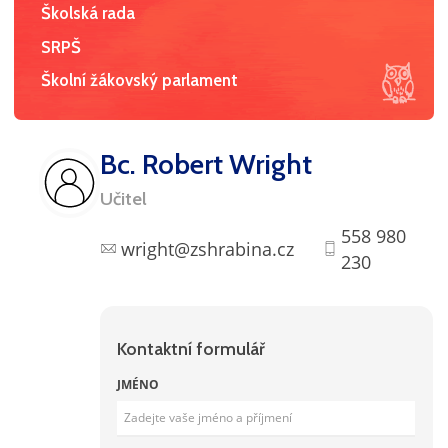
Školská rada
SRPŠ
Školní žákovský parlament
Bc. Robert Wright
Učitel
558 980
wright@zshrabina.cz
230
Kontaktní formulář
JMÉNO