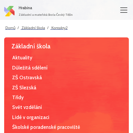
Hrabina
Základní a mateřská škola Český Těšín
Domů
Základní škola
Kontakty2
Základní škola
Aktuality
Důležitá sdělení
ZŠ Ostravská
ZŠ Slezská
Třídy
Svět vzdělání
Lidé v organizaci
Školské poradenské pracoviště