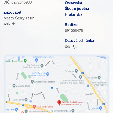
DIČ: CZ72545933
Ostravská
Školní jídelna
Zřizovatel
Hrabinská
Město Český Těšín
web →
Redizo
691003475
Datová schránka
64ca3jc