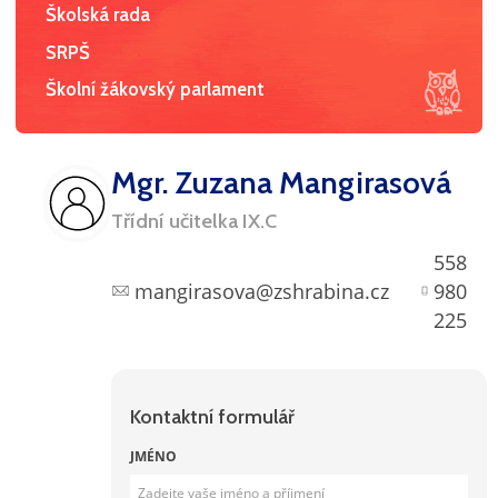
Školská rada
SRPŠ
Školní žákovský parlament
Mgr. Zuzana Mangirasová
Třídní učitelka IX.C
558
mangirasova@zshrabina.cz
980
225
Kontaktní formulář
JMÉNO