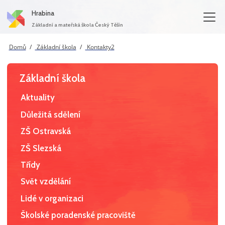
Hrabina
Základní a mateřská škola Český Těšín
Domů
Základní škola
Kontakty2
Základní škola
Aktuality
Důležitá sdělení
ZŠ Ostravská
ZŠ Slezská
Třídy
Svět vzdělání
Lidé v organizaci
Školské poradenské pracoviště