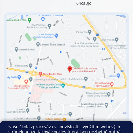
64ca3jc
Naše škola zpracovává v souvislosti s využitím webových
stránek pouze taková cookies, která jsou nezbytně nutná