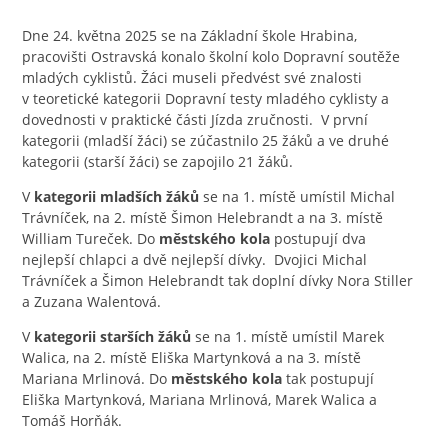
Dne 24. května 2025 se na Základní škole Hrabina,
pracovišti Ostravská konalo školní kolo Dopravní soutěže
mladých cyklistů. Žáci museli předvést své znalosti
v teoretické kategorii Dopravní testy mladého cyklisty a
dovednosti v praktické části Jízda zručnosti. V první
kategorii (mladší žáci) se zúčastnilo 25 žáků a ve druhé
kategorii (starší žáci) se zapojilo 21 žáků.
V
kategorii mladších žáků
se na 1. místě umístil Michal
Trávníček, na 2. místě Šimon Helebrandt a na 3. místě
William Tureček. Do
městského kola
postupují dva
nejlepší chlapci a dvě nejlepší dívky. Dvojici Michal
Trávníček a Šimon Helebrandt tak doplní dívky Nora Stiller
a Zuzana Walentová.
V
kategorii starších žáků
se na 1. místě umístil Marek
Walica, na 2. místě Eliška Martynková a na 3. místě
Mariana Mrlinová. Do
městského kola
tak postupují
Eliška Martynková, Mariana Mrlinová, Marek Walica a
Tomáš Horňák.