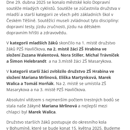
Dne 29. dubna 2025 se konalo městské kolo Dopravní
soutěže mladých cyklistů. Soutěže se zúčastnila družstva v
mladší a starší kategorii ze všech pěti základních škol v
Českém Těšíně. Soutěžící museli zvládnout tyto disciplíny:
dopravní testy, jízdu zručnosti, jízdu na dětském
dopravním hřišti a zdravovědu.
V
kategorii mladších žáků
skončilo na 1. místě družstvo
žáků PZŠ Havlíčkova,
na 2. místě žáci ZŠ Hrabina ve
složení Zuzana Walentová, Nora Stiller, Michal Trávníček
a Šimon Helebrandt
a na 3.místě žáci ZŠ Masarykova.
V
kategorii starší žáci
zvítězilo družstvo ZŠ Hrabina ve
složení Mariana Mrlinová, Eliška Martynková, Marek
Walica a Tomáš Horňák
. Na 2. místě se umístila ZŠ
Masarykova a na 3. místě PZŠ Havlíčkova.
Absolutní vítězem s nejmenším počtem trestných bodů se
stala naše žákyně
Mariana Mrlinová
a nejlepší mezi
chlapci byl
Marek Walica
.
Družstvo starších žáků postupuje do okresního kola
v Bohumíně, které se bude konat 15. května 2025. Budeme