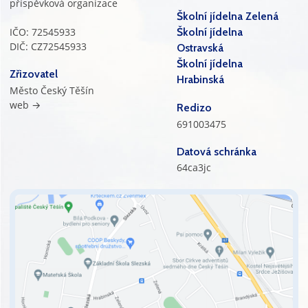
příspěvková organizace
Školní jídelna Zelená
IČO: 72545933
Školní jídelna
DIČ: CZ72545933
Ostravská
Školní jídelna
Zřizovatel
Hrabinská
Město Český Těšín
web →
Redizo
691003475
Datová schránka
64ca3jc