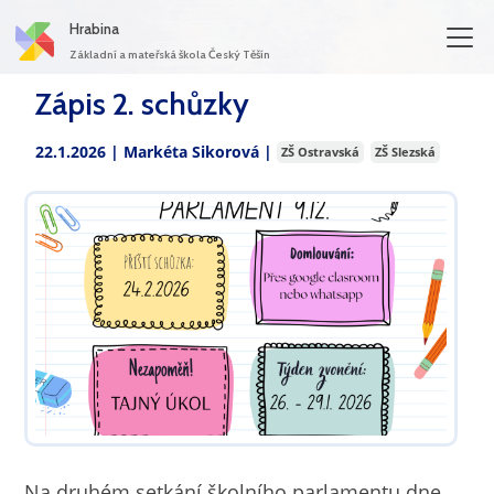
Hrabina
Základní a mateřská škola Český Těšín
Zápis 2. schůzky
22.1.2026 |
Markéta Sikorová
|
ZŠ Ostravská
ZŠ Slezská
Na druhém setkání školního parlamentu dne