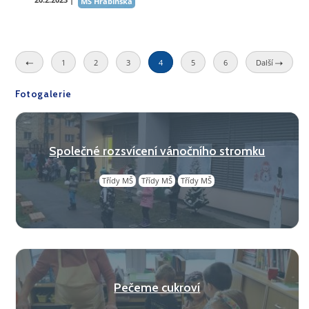
MŠ Hrabinská
1
2
3
4
5
6
Další
Fotogalerie
Společné rozsvícení vánočního stromku
Třídy MŠ
Třídy MŠ
Třídy MŠ
Pečeme cukroví