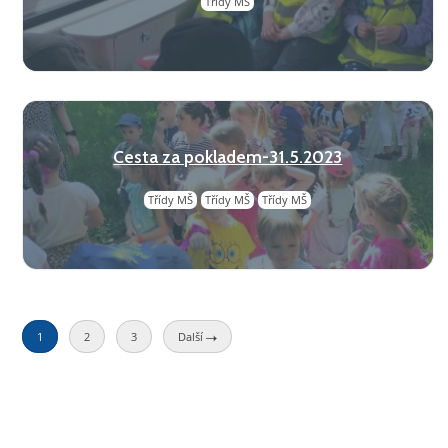
Třídy MŠ
Cesta za pokladem-31.5.2023
Třídy MŠ
Třídy MŠ
Třídy MŠ
1
2
3
Další