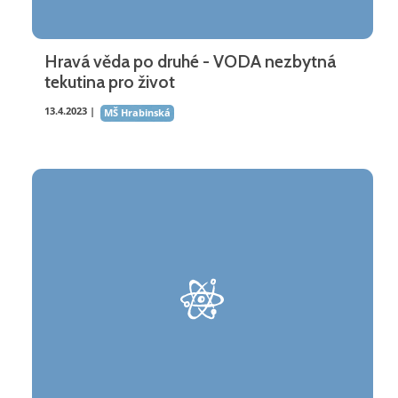
Hravá věda po druhé - VODA nezbytná
tekutina pro život
13.4.2023 |
MŠ Hrabinská