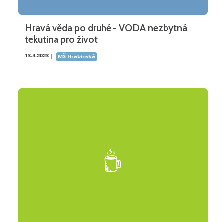
Hravá věda po druhé - VODA nezbytná
tekutina pro život
13.4.2023 |
MŠ Hrabinská