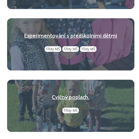
Experimentování s předškolními dětmi
Třídy MŠ
Třídy MŠ
Třídy MŠ
Cvičný poplach.
Třídy MŠ