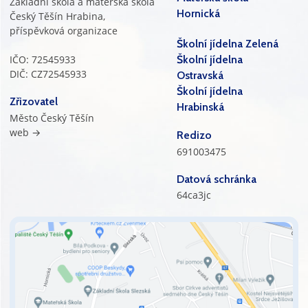
Základní škola a mateřská škola
Hornická
Český Těšín Hrabina,
příspěvková organizace
Školní jídelna Zelená
IČO: 72545933
Školní jídelna
DIČ: CZ72545933
Ostravská
Školní jídelna
Zřizovatel
Hrabinská
Město Český Těšín
web →
Redizo
691003475
Datová schránka
64ca3jc