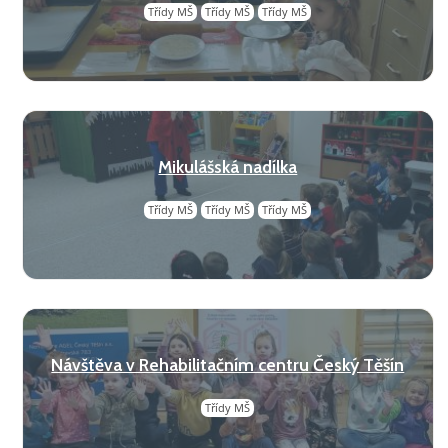
Třídy MŠ
Třídy MŠ
Třídy MŠ
Mikulášská nadílka
Třídy MŠ
Třídy MŠ
Třídy MŠ
Návštěva v Rehabilitačním centru Český Těšín
Třídy MŠ