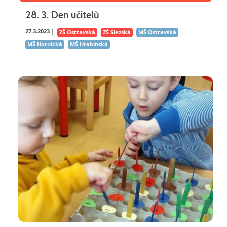
28. 3. Den učitelů
27.3.2023 |
ZŠ Ostravská
ZŠ Slezská
MŠ Ostravská
MŠ Hornická
MŠ Hrabinská