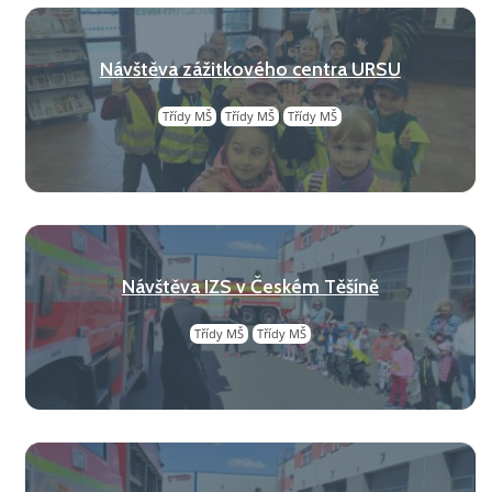
Návštěva zážitkového centra URSU
Třídy MŠ
Třídy MŠ
Třídy MŠ
Návštěva IZS v Českém Těšíně
Třídy MŠ
Třídy MŠ