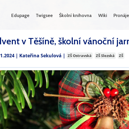
Edupage
Twigsee
Školní knihovna
Wiki
Pronáje
vent v Těšíně, školní vánoční ja
11.2024 |
Kateřina Sekulová
|
ZŠ Ostravská
ZŠ Slezská
ZŠ