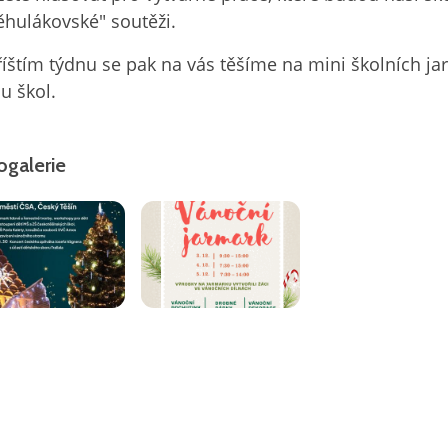
ěhulákovské" soutěži.
říštím týdnu se pak na vás těšíme na mini školních ja
u škol.
ogalerie