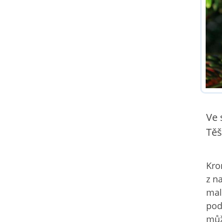
Ve 
Těš
Kro
z n
mal
pod
můž