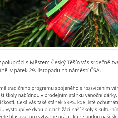
spolupráci s Městem Český Těšín vás srdečně zv
íně, v pátek 29. listopadu na náměstí ČSA.
mě tradičního programu spojeného s rozsvícením vá
aší školy nabídnou v prodejním stánku vánoční dárky,
ičkosti. Čeká vás také stánek SRPŠ, kde jistě ochutná
iu vystoupí ve dvou blocích žáci naší školy s kultur
ete hlasovat pro výtvarné práce, které budou naši šk