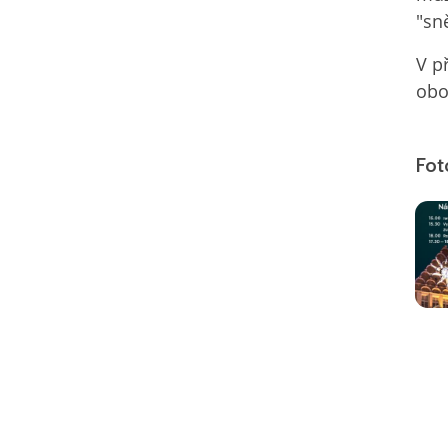
"sn
V p
obo
Fot