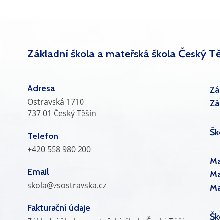
Základní škola a mateřská škola Český Tě
Adresa
Zá
Ostravská 1710
Zá
737 01 Český Těšín
Šk
Telefon
+420 558 980 200
Ma
Email
Ma
skola@zsostravska.cz
Ma
Fakturační údaje
Šk