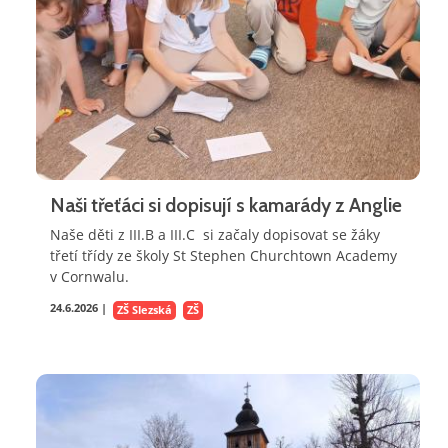
Naši třeťáci si dopisují s kamarády z Anglie
Naše děti z III.B a III.C si začaly dopisovat se žáky
třetí třídy ze školy St Stephen Churchtown Academy
v Cornwalu.
24.6.2026 |
ZŠ Slezská
ZŠ