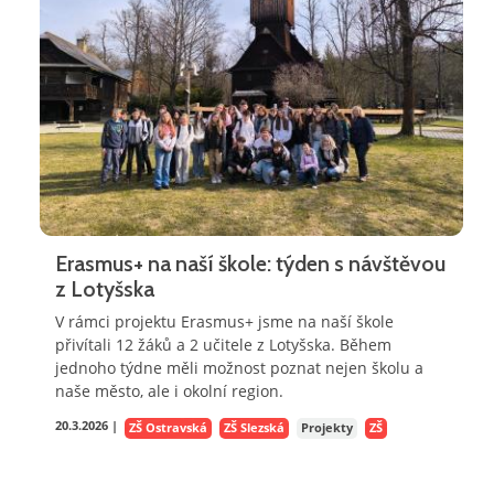
Erasmus+ na naší škole: týden s návštěvou
z Lotyšska
V rámci projektu Erasmus+ jsme na naší škole
přivítali 12 žáků a 2 učitele z Lotyšska. Během
jednoho týdne měli možnost poznat nejen školu a
naše město, ale i okolní region.
20.3.2026 |
ZŠ Ostravská
ZŠ Slezská
Projekty
ZŠ