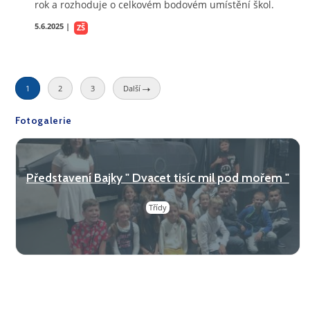
rok a rozhoduje o celkovém bodovém umístění škol.
5.6.2025 |
ZŠ
1
2
3
Další
Fotogalerie
Představení Bajky " Dvacet tisíc mil pod mořem "
Třídy