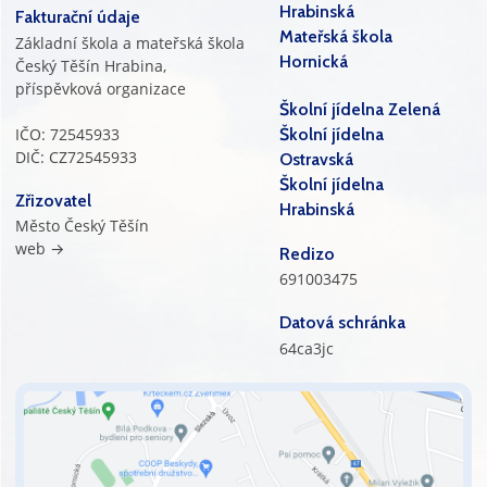
Hrabinská
Fakturační údaje
Mateřská škola
Základní škola a mateřská škola
Hornická
Český Těšín Hrabina,
příspěvková organizace
Školní jídelna Zelená
IČO: 72545933
Školní jídelna
DIČ: CZ72545933
Ostravská
Školní jídelna
Zřizovatel
Hrabinská
Město Český Těšín
web →
Redizo
691003475
Datová schránka
64ca3jc