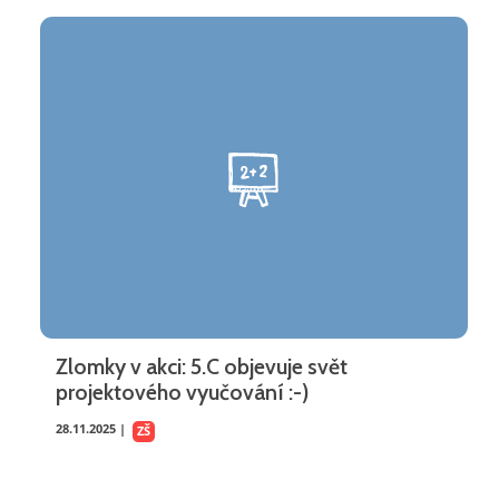
Zlomky v akci: 5.C objevuje svět
projektového vyučování :-)
28.11.2025 |
ZŠ