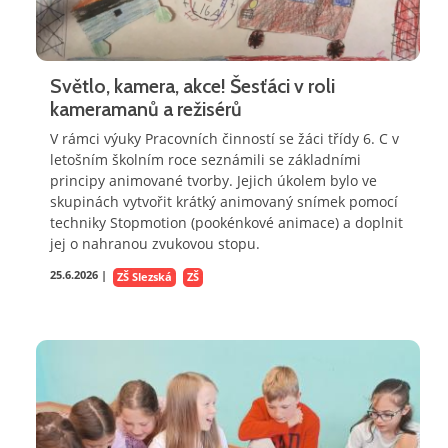
Světlo, kamera, akce! Šesťáci v roli
kameramanů a režisérů
V rámci výuky Pracovních činností se žáci třídy 6. C v
letošním školním roce seznámili se základními
principy animované tvorby. Jejich úkolem bylo ve
skupinách vytvořit krátký animovaný snímek pomocí
techniky Stopmotion (pookénkové animace) a doplnit
jej o nahranou zvukovou stopu.
25.6.2026 |
ZŠ Slezská
ZŠ