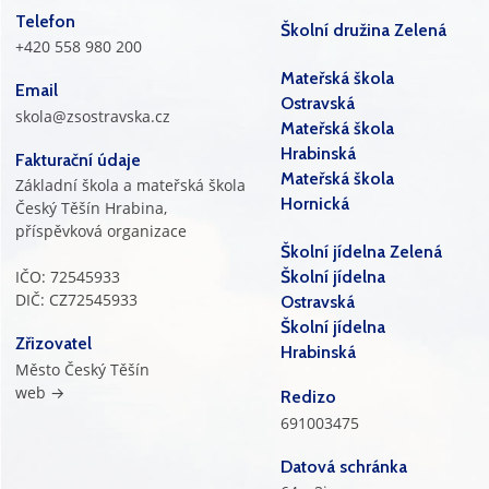
Telefon
Školní družina Zelená
+420 558 980 200
Mateřská škola
Email
Ostravská
skola@zsostravska.cz
Mateřská škola
Hrabinská
Fakturační údaje
Mateřská škola
Základní škola a mateřská škola
Hornická
Český Těšín Hrabina,
příspěvková organizace
Školní jídelna Zelená
IČO: 72545933
Školní jídelna
DIČ: CZ72545933
Ostravská
Školní jídelna
Zřizovatel
Hrabinská
Město Český Těšín
web →
Redizo
691003475
Datová schránka