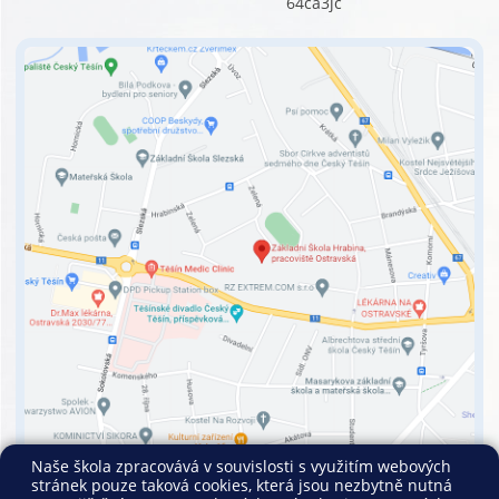
64ca3jc
Naše škola zpracovává v souvislosti s využitím webových
stránek pouze taková cookies, která jsou nezbytně nutná