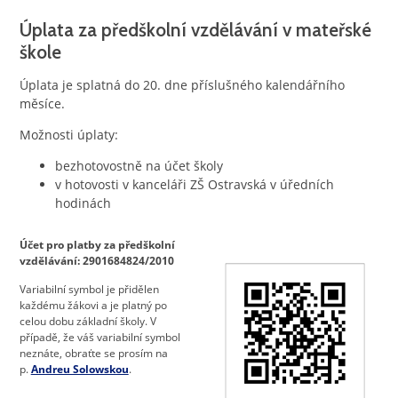
Úplata za předškolní vzdělávání v mateřské
škole
Úplata je splatná do 20. dne příslušného kalendářního
měsíce.
Možnosti úplaty:
bezhotovostně na účet školy
v hotovosti v kanceláři ZŠ Ostravská v úředních
hodinách
Účet pro platby
za předškolní
vzdělávání
: 2901684824/2010
Variabilní symbol je přidělen
každému žákovi a je platný po
celou dobu základní školy. V
případě, že váš variabilní symbol
neznáte, obraťte se prosím na
p.
Andreu Solowskou
.