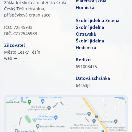
Mateřská škola
Základní škola a mateřská škola
Hornická
Český Těšín Hrabina,
příspěvková organizace
Školní jídelna Zelená
IČO: 72545933
Školní jídelna
DIČ: CZ72545933
Ostravská
Školní jídelna
Zřizovatel
Hrabinská
Město Český Těšín
web →
Redizo
691003475
Datová schránka
64ca3jc