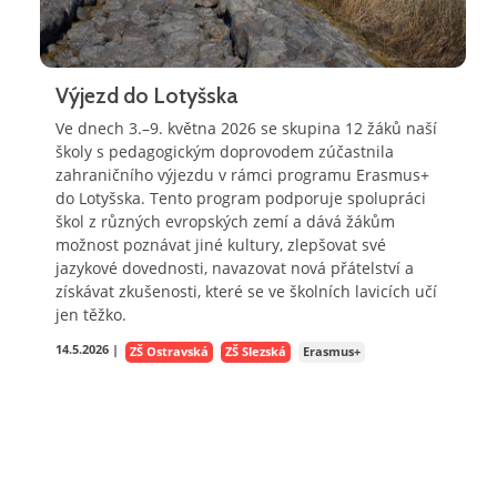
Výjezd do Lotyšska
Ve dnech 3.–9. května 2026 se skupina 12 žáků naší
školy s pedagogickým doprovodem zúčastnila
zahraničního výjezdu v rámci programu Erasmus+
do Lotyšska. Tento program podporuje spolupráci
škol z různých evropských zemí a dává žákům
možnost poznávat jiné kultury, zlepšovat své
jazykové dovednosti, navazovat nová přátelství a
získávat zkušenosti, které se ve školních lavicích učí
jen těžko.
14.5.2026 |
ZŠ Ostravská
ZŠ Slezská
Erasmus+