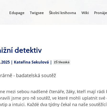
Edupage
Twigsee
Školní knihovna
Wiki
Pronáje
ižní detektiv
3.2025 |
Kateřina Sekulová
|
ZŠ Slezská
erárně - badatelská soutěž
e mezi sebou nadšené čtenáře, žáky, kteří mají rádi k
pravili jsme pro ně soutěž, ve které mohli uplatnit své
vtip a intuici. Každé dva týdny čekal na naše soutěžící 