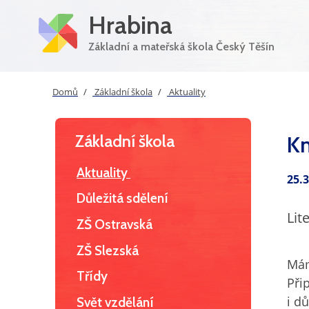
Hrabina
Základní a mateřská škola Český Těšín
Domů
Základní škola
Aktuality
Základní škola
Kn
Aktuality
25.
Důležitá sdělení
Lit
ZŠ Ostravská
ZŠ Slezská
Mám
Třídy
Při
i dů
Svět vzdělání