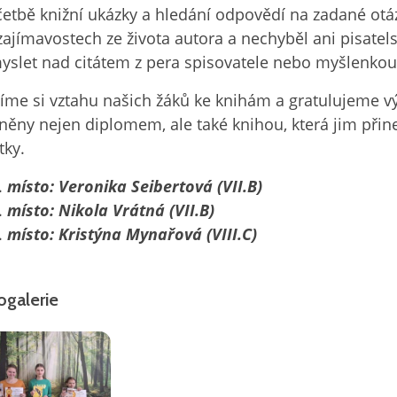
četbě knižní ukázky a hledání odpovědí na zadané otá
zajímavostech ze života autora a nechyběl ani pisatels
yslet nad citátem z pera spisovatele nebo myšlenkou 
íme si vztahu našich žáků ke knihám a gratulujeme v
něny nejen diplomem, ale také knihou, která jim přine
tky.
místo: Veronika Seibertová (VII.B)
místo: Nikola Vrátná (VII.B)
místo: Kristýna Mynařová (VIII.C)
ogalerie