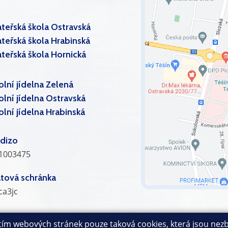
teřská škola Ostravská
teřská škola Hrabinská
teřská škola Hornická
olní jídelna Zelená
olní jídelna Ostravská
olní jídelna Hrabinská
dizo
1003475
tová schránka
ca3jc
itím webových stránek pouze taková cookies, která jsou nezb
Mapa stránek
|
Učitelé
|
Přihlásit
|
Prohlášení o přístupnosti
|
Pra