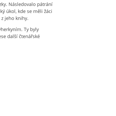
zky. Následovalo pátrání
ký úkol, kde se měli žáci
z jeho knihy.
ýherkyním. Ty byly
se další čtenářské