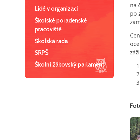
na 
Lidé v organizaci
po 
Školské poradenské
zam
pracoviště
Cen
Školská rada
oce
záži
SRPŠ
Školní žákovský parlament
Fot