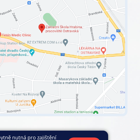
ytně nutná pro zajištění
vidla COOKIES
|
GDPR
|
Ochrana oznamovatelů