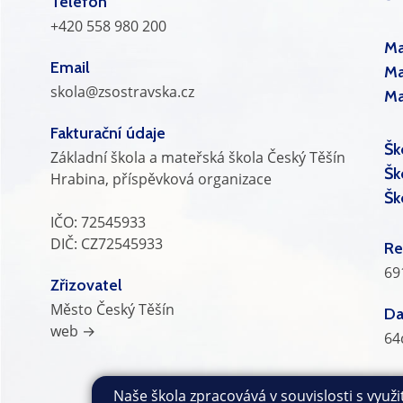
Telefon
+420 558 980 200
Ma
Email
Ma
skola@zsostravska.cz
Ma
Fakturační údaje
Šk
Základní škola a mateřská škola Český Těšín
Šk
Hrabina, příspěvková organizace
Šk
IČO: 72545933
DIČ: CZ72545933
Re
69
Zřizovatel
Město Český Těšín
Da
web →
64
Naše škola zpracovává v souvislosti s využ
Všechna práva vyhrazena. Copyright © 2026 |