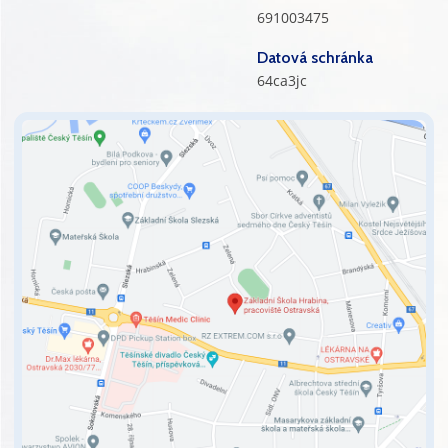
691003475
Datová schránka
64ca3jc