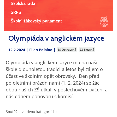
Školská rada
SRPŠ
Školní žákovský parlament
Olympiáda v anglickém jazyce
12.2.2024 |
Ellen Polaino
|
ZŠ Ostravská
ZŠ Slezská
Olympiáda v anglickém jazyce má na naší
škole dlouholetou tradici a letos byl zájem o
účast ve školním opět obrovský. Den před
pololetními prázdninami (1. 2. 2024) se žáci
obou našich ZŠ utkali v poslechovém cvičení a
následném pohovoru s komisí.
Soutěžili ve dvou kategoriích: