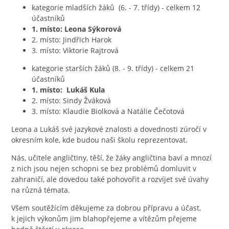
kategorie mladších žáků (6. - 7. třídy) - celkem 12
účastníků
1. místo: Leona Sýkorová
2. místo: Jindřich Harok
3. m
ísto: Viktorie Rajtrová
kategorie starších žáků (8. - 9. třídy) - celkem 21
účastníků
1. místo: Lukáš Kula
2. místo: Sindy Žváková
3.
místo: Klaudie Biolková a Natálie Čečotová
Leona a Lukáš své jazykové znalosti a dovednosti zúročí v
okresním kole, kde budou naši školu reprezentovat.
Nás, učitele angličtiny, těší, že žáky angličtina baví a mnozí
z nich jsou nejen schopni se bez problémů domluvit v
zahraničí, ale dovedou také pohovořit a rozvíjet své úvahy
na různá témata.
Všem soutěžícím děkujeme za dobrou přípravu a účast,
k jejich výkonům jim blahopřejeme a vítězům přejeme