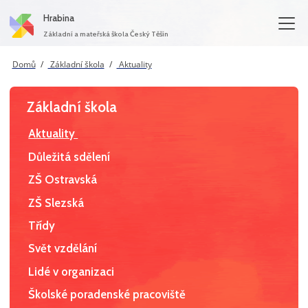
Hrabina
Základní a mateřská škola Český Těšín
Domů
Základní škola
Aktuality
Základní škola
Aktuality
Důležitá sdělení
ZŠ Ostravská
ZŠ Slezská
Třídy
Svět vzdělání
Lidé v organizaci
Školské poradenské pracoviště