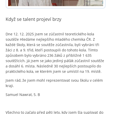
Když se talent projeví brzy
Dne 12. 12. 2025 jsem se zúčastnil teoretického kola
soutěže Hledáme nejlepšího mladého chemika ČR. Z
každé školy, která se soutěže zúčastnila, byli vybráni tři
žáci z 8. a 9. tříd, kteří postoupili do tohoto kola. Tímto
způsobem bylo vybráno 236 žáků z přibližně 1 635
soutěžících. Já jsem se jako jediný páťák zúčastnil soutěže
a dosáhl 6. místa. Následně 30 nejlepších postoupilo do
praktického kola, ve kterém jsem se umístil na 19. místě.
Jsem rád, že jsem mohl reprezentovat svou školu v celém
kraji.
Samuel Nawrat, 5. B
Všechno to začalo před pěti lety, kdy jsem šla suplovat do