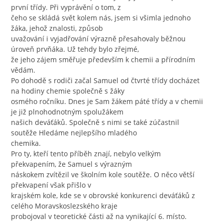
první třídy. Při vyprávění o tom, z
čeho se skládá svět kolem nás, jsem si všimla jednoho
žáka, jehož znalosti, způsob
uvažování i vyjadřování výrazně přesahovaly běžnou
úroveň prvňáka. Už tehdy bylo zřejmé,
že jeho zájem směřuje především k chemii a přírodním
vědám.
Po dohodě s rodiči začal Samuel od čtvrté třídy docházet
na hodiny chemie společně s žáky
osmého ročníku. Dnes je Sam žákem páté třídy a v chemii
je již plnohodnotným spolužákem
našich deváťáků. Společně s nimi se také zúčastnil
soutěže Hledáme nejlepšího mladého
chemika.
Pro ty, kteří tento příběh znají, nebylo velkým
překvapením, že Samuel s výrazným
náskokem zvítězil ve školním kole soutěže. O něco větší
překvapení však přišlo v
krajském kole, kde se v obrovské konkurenci deváťáků z
celého Moravskoslezského kraje
probojoval v teoretické části až na vynikající 6. místo.