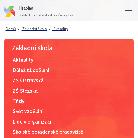
Hrabina
Základní a mateřská škola Český Těšín
Domů
Základní škola
Aktuality
Základní škola
Aktuality
Důležitá sdělení
ZŠ Ostravská
ZŠ Slezská
Třídy
Svět vzdělání
Lidé v organizaci
Školské poradenské pracoviště