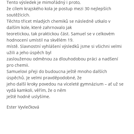
Tento výsledek je mimořádný i proto,
že cílem krajského kola je postup mezi 30 nejlepších
soutěžících.
Těchto třicet mladých chemiků se následně utkalo v
dalším kole, které zahrnovalo jak
teoretickou, tak praktickou část. Samuel se v celkovém
hodnocení umístil na skvělém 19.
místě. Slavnostní vyhlášení výsledků jsme si všichni velmi
užili a jeho úspěch byl
zaslouženou odměnou za dlouhodobou práci a nadšení
pro chemii.
Samuelovi přeji do budoucna ještě mnoho dalších
úspěchů. Je velmi pravděpodobné, že
jeho další kroky povedou na víceleté gymnázium – ať už se
vydá kamkoli, věřím, že o něm
ještě hodně uslyšíme.
Ester Vyvlečková