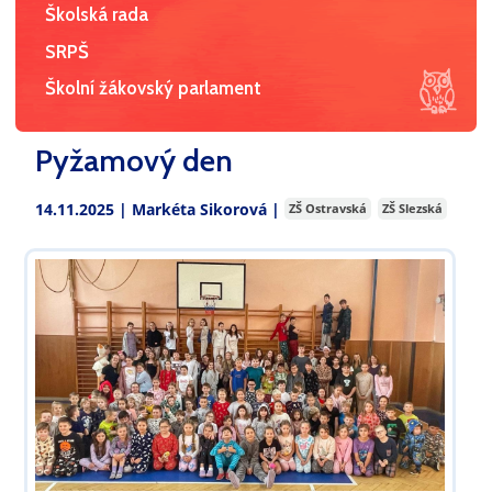
Školská rada
SRPŠ
Školní žákovský parlament
Pyžamový den
14.11.2025 |
Markéta Sikorová
|
ZŠ Ostravská
ZŠ Slezská