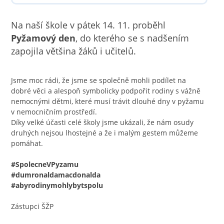
Na naší škole v pátek 14. 11. proběhl
Pyžamový den
, do kterého se s nadšením
zapojila většina žáků i učitelů.
Jsme moc rádi, že jsme se společně mohli podílet na
dobré věci a alespoň symbolicky podpořit rodiny s vážně
nemocnými dětmi, které musí trávit dlouhé dny v pyžamu
v nemocničním prostředí.
Díky velké účasti celé školy jsme ukázali, že nám osudy
druhých nejsou lhostejné a že i malým gestem můžeme
pomáhat.
#SpolecneVPyzamu
#dumronaldamacdonalda
#abyrodinymohlybytspolu
Zástupci ŠŽP