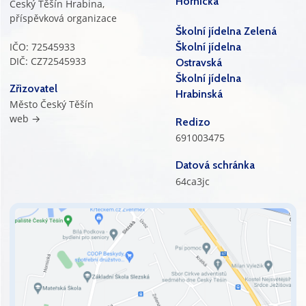
Hornická
Český Těšín Hrabina,
příspěvková organizace
Školní jídelna Zelená
IČO: 72545933
Školní jídelna
DIČ: CZ72545933
Ostravská
Školní jídelna
Zřizovatel
Hrabinská
Město Český Těšín
web →
Redizo
691003475
Datová schránka
64ca3jc