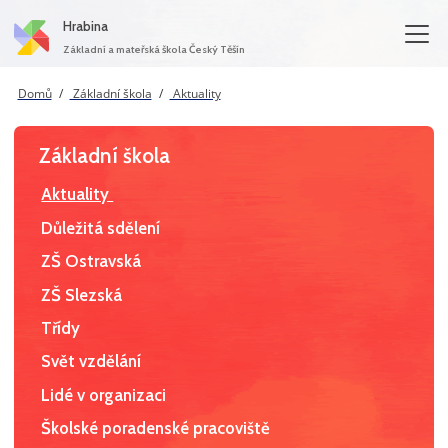
Hrabina
Základní a mateřská škola Český Těšín
Domů
Základní škola
Aktuality
Základní škola
Aktuality
Důležitá sdělení
ZŠ Ostravská
ZŠ Slezská
Třídy
Svět vzdělání
Lidé v organizaci
Školské poradenské pracoviště