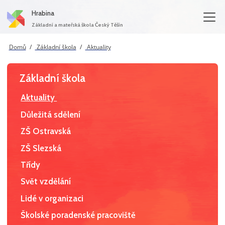
Hrabina
Základní a mateřská škola Český Těšín
Domů
Základní škola
Aktuality
Základní škola
Aktuality
Důležitá sdělení
ZŠ Ostravská
ZŠ Slezská
Třídy
Svět vzdělání
Lidé v organizaci
Školské poradenské pracoviště