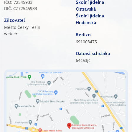
IČO: 72545933
Školní jídelna
DIČ: CZ72545933
Ostravská
Školní jídelna
Zřizovatel
Hrabinská
Město Český Těšín
web →
Redizo
691003475
Datová schránka
64ca3jc