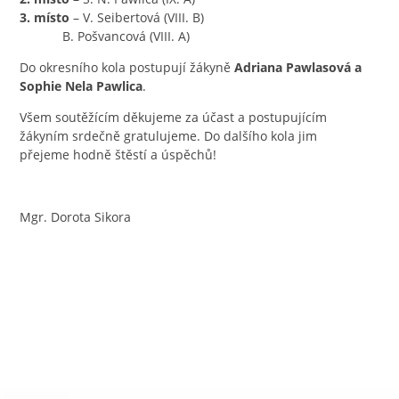
3. místo
– V. Seibertová (VIII. B)
B. Pošvancová (VIII. A)
Do okresního kola postupují žákyně
Adriana
Pawlasová a
Sophie Nela Pawlica
.
Všem soutěžícím děkujeme za účast a postupujícím
žákyním srdečně gratulujeme. Do dalšího kola jim
přejeme hodně štěstí a úspěchů!
Mgr. Dorota Sikora