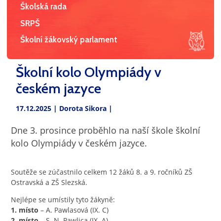
Školská rada
SRPŠ
Školní žákovský parlament
Školní kolo Olympiády v
českém jazyce
17.12.2025 |
Dorota Sikora
|
Dne 3. prosince proběhlo na naší škole školní
kolo Olympiády v českém jazyce.
Soutěže se zúčastnilo celkem 12 žáků 8. a 9. ročníků ZŠ
Ostravská a ZŠ Slezská.
Nejlépe se umístily tyto žákyně:
1. místo
– A. Pawlasová (IX. C)
2. místo
– S. N. Pawlica (IX. A)