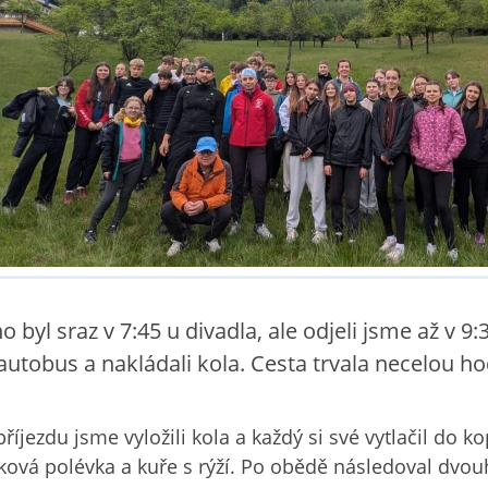
o byl sraz v 7:45 u divadla, ale odjeli jsme až v 9
autobus a nakládali kola. Cesta trvala necelou ho
příjezdu jsme vyložili kola a každý si své vytlačil do 
ková polévka a kuře s rýží. Po obědě následoval dvou