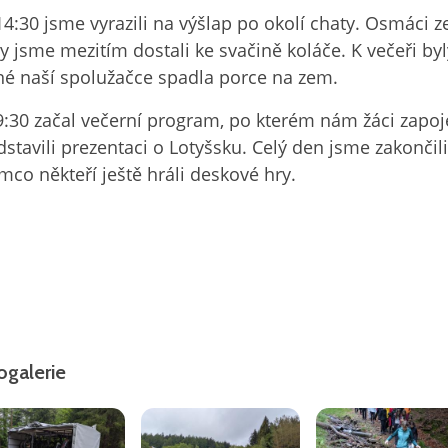
14:30 jsme vyrazili na výšlap po okolí chaty. Osmáci ze
y jsme mezitím dostali ke svačině koláče. K večeři by
né naší spolužačce spadla porce na zem.
9:30 začal večerní program, po kterém nám žáci zapo
dstavili prezentaci o Lotyšsku. Celý den jsme zakončil
ímco někteří ještě hráli deskové hry.
ogalerie