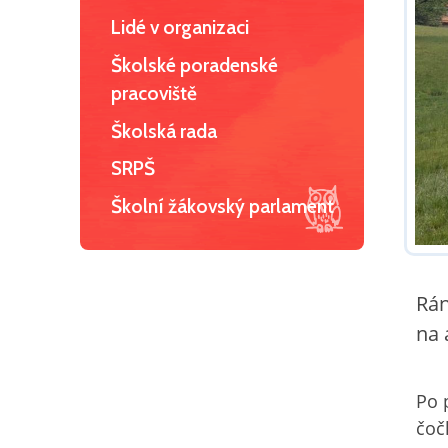
Lidé v organizaci
Školské poradenské
pracoviště
Školská rada
SRPŠ
Školní žákovský parlament
Rán
na 
Po 
čoč