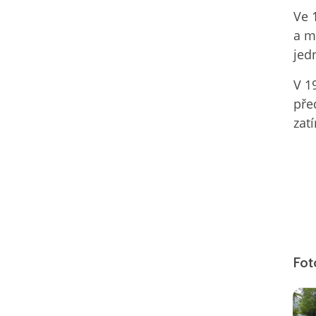
Ve 
a m
jed
V 1
pře
zat
Fot