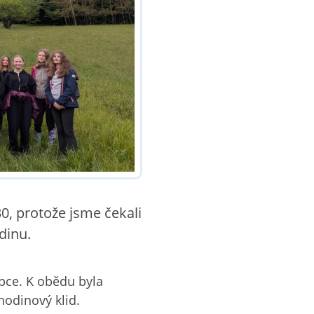
:30, protože jsme čekali
dinu.
kopce. K obědu byla
hodinový klid.