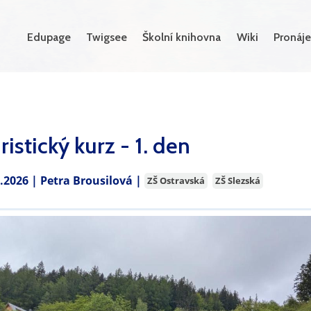
Edupage
Twigsee
Školní knihovna
Wiki
Pronáje
ristický kurz - 1. den
5.2026 |
Petra Brousilová
|
ZŠ Ostravská
ZŠ Slezská