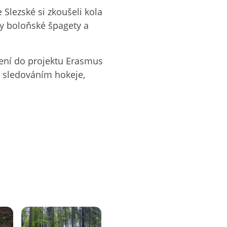
 Slezské si zkoušeli kola
ly boloňské špagety a
jení do projektu Erasmus
i sledováním hokeje,