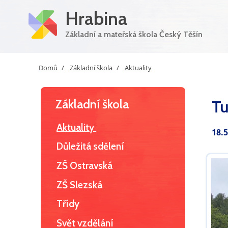
Hrabina
Základní a mateřská škola Český Těšín
Domů
Základní škola
Aktuality
Základní škola
Tu
Aktuality
18.
Důležitá sdělení
ZŠ Ostravská
ZŠ Slezská
Třídy
Svět vzdělání