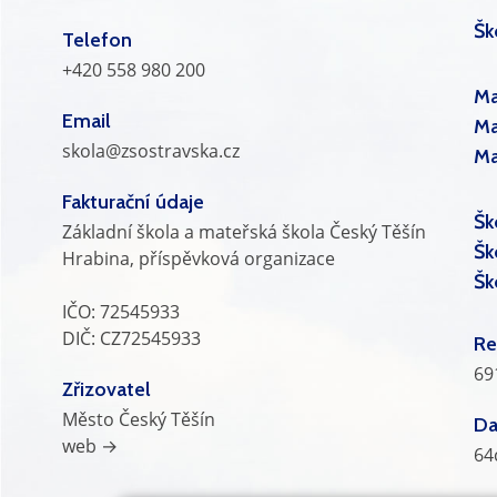
Šk
Telefon
+420 558 980 200
Ma
Email
Ma
skola@zsostravska.cz
Ma
Fakturační údaje
Šk
Základní škola a mateřská škola Český Těšín
Šk
Hrabina, příspěvková organizace
Šk
IČO: 72545933
DIČ: CZ72545933
Re
69
Zřizovatel
Město Český Těšín
Da
web →
64