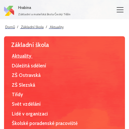
Hrabina
Základní a mateřská škola Český Těšín
Domů
Základní škola
Aktuality
Základní škola
Aktuality
Důležitá sdělení
ZŠ Ostravská
ZŠ Slezská
Třídy
Svět vzdělání
Lidé v organizaci
Školské poradenské pracoviště