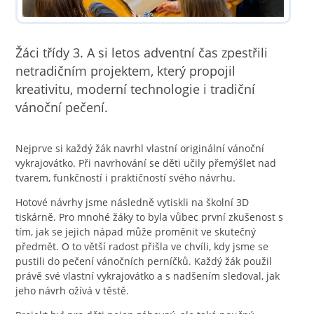
Žáci třídy 3. A si letos adventní čas zpestřili
netradičním projektem, který propojil
kreativitu, moderní technologie i tradiční
vánoční pečení.
Nejprve si každý žák navrhl vlastní originální vánoční
vykrajovátko. Při navrhování se děti učily přemýšlet nad
tvarem, funkčností i praktičností svého návrhu.
Hotové návrhy jsme následně vytiskli na školní 3D
tiskárně. Pro mnohé žáky to byla vůbec první zkušenost s
tím, jak se jejich nápad může proměnit ve skutečný
předmět. O to větší radost přišla ve chvíli, kdy jsme se
pustili do pečení vánočních perníčků. Každý žák použil
právě své vlastní vykrajovátko a s nadšením sledoval, jak
jeho návrh ožívá v těstě.