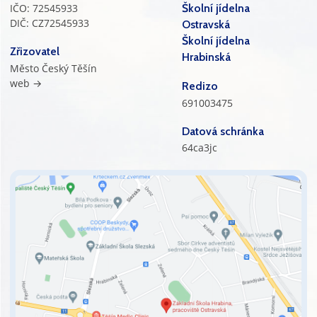
IČO: 72545933
Školní jídelna
DIČ: CZ72545933
Ostravská
Školní jídelna
Zřizovatel
Hrabinská
Město Český Těšín
web →
Redizo
691003475
Datová schránka
64ca3jc