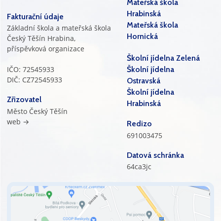
Mateřská škola
Hrabinská
Fakturační údaje
Mateřská škola
Základní škola a mateřská škola
Hornická
Český Těšín Hrabina,
příspěvková organizace
Školní jídelna Zelená
IČO: 72545933
Školní jídelna
DIČ: CZ72545933
Ostravská
Školní jídelna
Zřizovatel
Hrabinská
Město Český Těšín
web →
Redizo
691003475
Datová schránka
64ca3jc