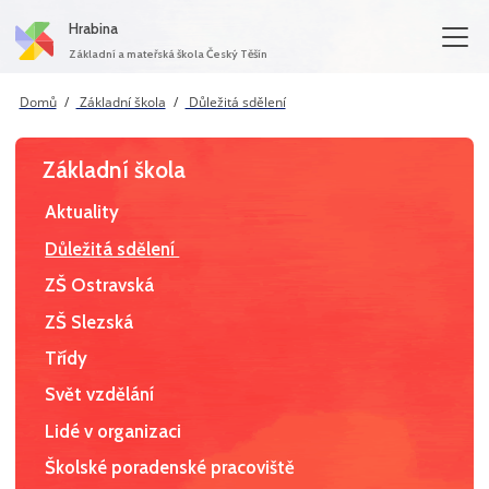
Hrabina
Základní a mateřská škola Český Těšín
Domů
Základní škola
Důležitá sdělení
Základní škola
Aktuality
Důležitá sdělení
ZŠ Ostravská
ZŠ Slezská
Třídy
Svět vzdělání
Lidé v organizaci
Školské poradenské pracoviště