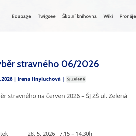
Edupage
Twigsee
Školní knihovna
Wiki
Pronáje
běr stravného 06/2026
5.2026 |
Irena Hnyluchová
|
ŠJ Zelená
ěr stravného na červen 2026 – ŠJ ZŠ ul. Zelená
rtek 28. 5. 2026 7,15 – 14,30h