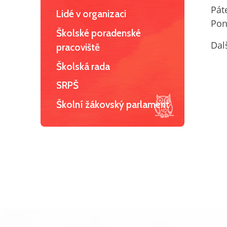
Pá
Lidé v organizaci
Po
Školské poradenské
Dal
pracoviště
1
Školská rada
SRPŠ
Školní žákovský parlament