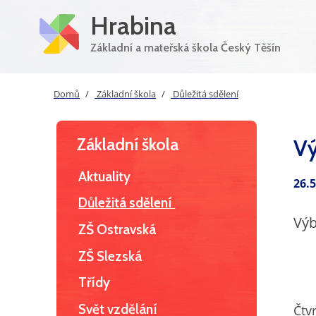
Hrabina
Základní a mateřská škola Český Těšín
Domů
Základní škola
Důležitá sdělení
Základní škola
Vý
Aktuality
26.
Důležitá sdělení
Výb
ZŠ Ostravská
ZŠ Slezská
Třídy
Svět vzdělání
Čtv