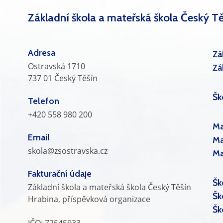
Základní škola a mateřská škola Český Tě
Adresa
Zá
Ostravská 1710
Zá
737 01 Český Těšín
Šk
Telefon
+420 558 980 200
Ma
Email
Ma
skola@zsostravska.cz
Ma
Fakturační údaje
Šk
Základní škola a mateřská škola Český Těšín
Šk
Hrabina, příspěvková organizace
Šk