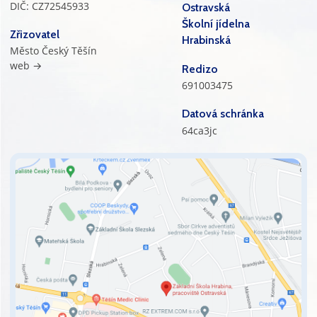
DIČ: CZ72545933
Ostravská
Školní jídelna
Zřizovatel
Hrabinská
Město Český Těšín
web →
Redizo
691003475
Datová schránka
64ca3jc