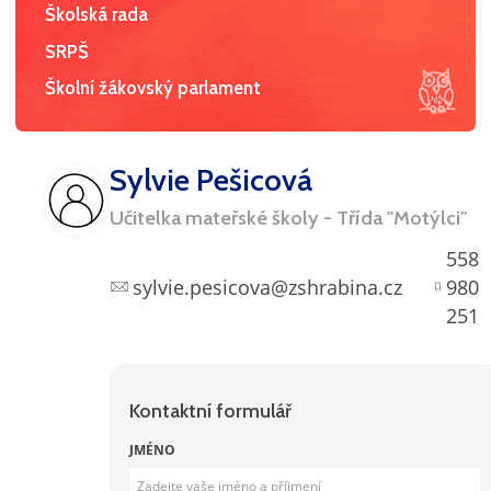
Školská rada
SRPŠ
Školní žákovský parlament
Sylvie Pešicová
Učitelka mateřské školy - Třída "Motýlci"
558
sylvie.pesicova@zshrabina.cz
980
251
Kontaktní formulář
JMÉNO