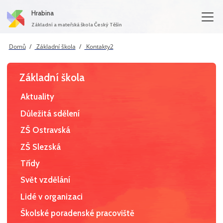
Hrabina
Základní a mateřská škola Český Těšín
Domů
Základní škola
Kontakty2
Základní škola
Aktuality
Důležitá sdělení
ZŠ Ostravská
ZŠ Slezská
Třídy
Svět vzdělání
Lidé v organizaci
Školské poradenské pracoviště