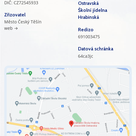
DIČ: CZ72545933
Ostravská
Školní jídelna
Zřizovatel
Hrabinská
Město Český Těšín
web →
Redizo
691003475
Datová schránka
64ca3jc