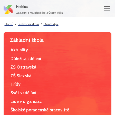
Hrabina
Základní a mateřská škola Český Těšín
Domů
Základní škola
Kontakty2
Základní škola
Aktuality
Důležitá sdělení
ZŠ Ostravská
ZŠ Slezská
Třídy
Svět vzdělání
Lidé v organizaci
Školské poradenské pracoviště