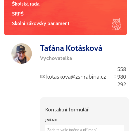
Školská rada
SRPŠ
Školní žákovský parlament
Taťána Kotásková
Vychovatelka
558
kotaskova@zshrabina.cz
980
292
Kontaktní formulář
JMÉNO