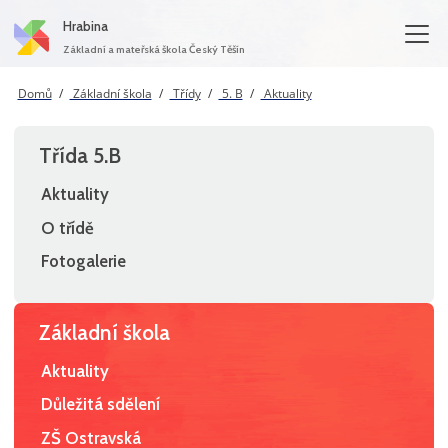
Hrabina
Základní a mateřská škola Český Těšín
Domů
Základní škola
Třídy
5. B
Aktuality
Třída 5.B
Aktuality
O třídě
Fotogalerie
Základní škola
Aktuality
Důležitá sdělení
ZŠ Ostravská