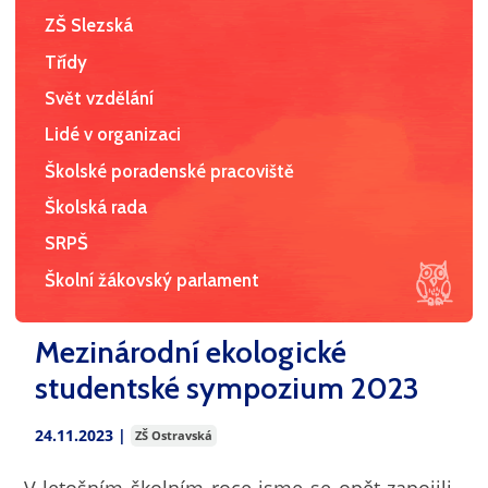
ZŠ Slezská
Třídy
Svět vzdělání
Lidé v organizaci
Školské poradenské pracoviště
Školská rada
SRPŠ
Školní žákovský parlament
Mezinárodní ekologické
studentské sympozium 2023
24.11.2023 |
ZŠ Ostravská