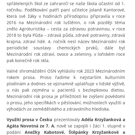
spřátelených škol ze zahraničí se naše škola účastní od 1.
ročníku. Poděkování patří paní učitelce Jolaně Kantorové,
která své žáky v hodinách přírodopisu připravila v roce
2016 na Mezinárodní rok luštěnin, o rok později téma
znělo Agroturistika – cesta za zdravou potravinou, v roce
2018 to byla Půda – zdravá půda, zdravé potraviny, zdravá
krajina, zdraví lidé. 4. ročník nesl název Mezinárodní rok
periodické soustavy chemických prvků, dále byl
Mezinárodní rok zdraví, ovoce a zeleniny, v loňském roce
pak konečně rok skla.
Valné shromáždění OSN vyhlásilo rok 2023 Mezinárodním
rokem prosa. Proso řadíme k nejstarším kulturním
plodinám a dodnes se významně uplatňuje v lidské výživě,
u nás pak zejména u pacientů s bezlepkovou dietou.
Mezinárodní rok prosa je příležitostí ke zvýšení povědomí
o prosu, jeho specifikách v pěstování, možnostech využití a
výhodách ze zemědělského a zdravotního hlediska.
Využití prosa v Česku
prezentovaly
Adéla Krzyžanková a
Agáta Novotná ze 7. A
, nově se zapojili i žáci 1. stupně v
podání
Anežky Kabotové, Štěpánky Krzyžankové a