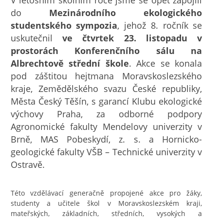
V letošním školním roce jsme se opět zapojili
do
Mezinárodního ekologického
studentského sympozia
, jehož 8. ročník se
uskutečnil
ve čtvrtek 23. listopadu v
prostorách Konferenčního sálu na
Albrechtově střední škole
. Akce se konala
pod záštitou hejtmana Moravskoslezského
kraje, Zemědělského svazu České republiky,
Města Český Těšín, s garancí Klubu ekologické
výchovy Praha, za odborné podpory
Agronomické fakulty Mendelovy univerzity v
Brně, MAS Pobeskydí, z. s. a Hornicko-
geologické fakulty VŠB – Technické univerzity v
Ostravě.
Této vzdělávací generačně propojené akce pro žáky,
studenty a učitele škol v Moravskoslezském kraji,
mateřských, základních, středních, vysokých a