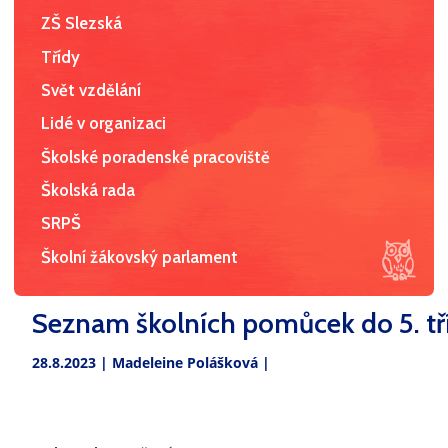
ZŠ Slezská
Třídy
Svět vzdělání
Lidé v organizaci
Školské poradenské pracoviště
Školská rada
SRPŠ
Školní žákovský parlament
Seznam školních pomůcek do 5. tř
28.8.2023 |
Madeleine Polášková
|