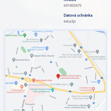
691003475
Datová schránka
64ca3jc