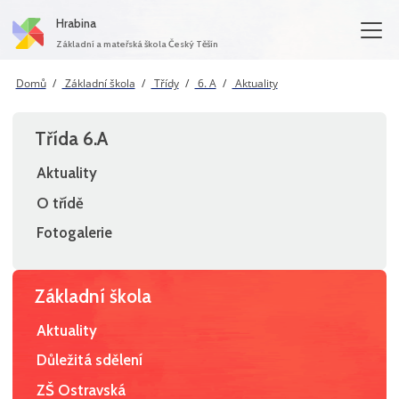
Hrabina
Základní a mateřská škola Český Těšín
Domů
Základní škola
Třídy
6. A
Aktuality
Třída 6.A
Aktuality
O třídě
Fotogalerie
Základní škola
Aktuality
Důležitá sdělení
ZŠ Ostravská