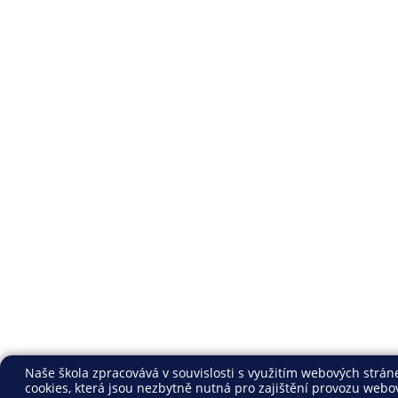
Naše škola zpracovává v souvislosti s využitím webových strán
cookies, která jsou nezbytně nutná pro zajištění provozu webo