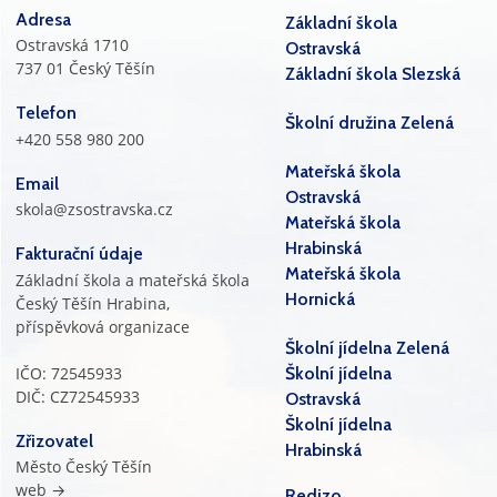
Adresa
Základní škola
Ostravská 1710
Ostravská
737 01 Český Těšín
Základní škola Slezská
Telefon
Školní družina Zelená
+420 558 980 200
Mateřská škola
Email
Ostravská
skola@zsostravska.cz
Mateřská škola
Hrabinská
Fakturační údaje
Mateřská škola
Základní škola a mateřská škola
Hornická
Český Těšín Hrabina,
příspěvková organizace
Školní jídelna Zelená
IČO: 72545933
Školní jídelna
DIČ: CZ72545933
Ostravská
Školní jídelna
Zřizovatel
Hrabinská
Město Český Těšín
web →
Redizo