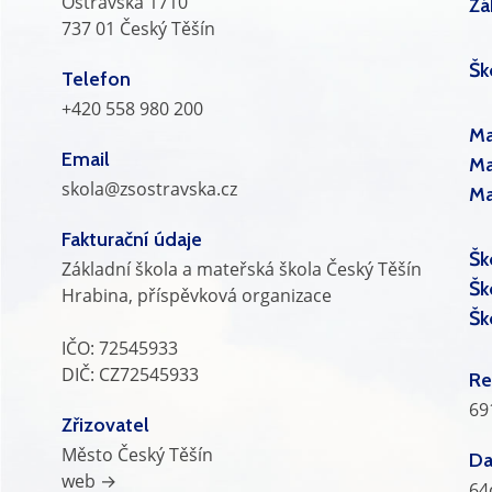
Ostravská 1710
Zá
737 01 Český Těšín
Šk
Telefon
+420 558 980 200
Ma
Email
Ma
skola@zsostravska.cz
Ma
Fakturační údaje
Šk
Základní škola a mateřská škola Český Těšín
Šk
Hrabina, příspěvková organizace
Šk
IČO: 72545933
DIČ: CZ72545933
Re
69
Zřizovatel
Město Český Těšín
Da
web →
64