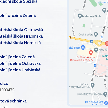
kladní škola Slezská
olní družina Zelená
teřská škola Ostravská
teřská škola Hrabinská
teřská škola Hornická
olní jídelna Zelená
olní jídelna Ostravská
olní jídelna Hrabinská
dizo
1003475
tová schránka
ca3jc