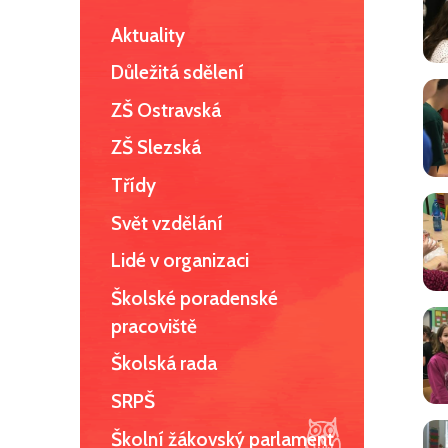
Aktuality
Důležitá sdělení
ZŠ Ostravská
ZŠ Slezská
Třídy
Svět vzdělání
Lidé v organizaci
Školské poradenské
pracoviště
Školská rada
SRPŠ
Školní žákovský parlament