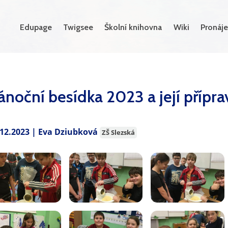
Edupage
Twigsee
Školní knihovna
Wiki
Pronáje
ánoční besídka 2023 a její přípra
.12.2023 | Eva Dziubková
ZŠ Slezská