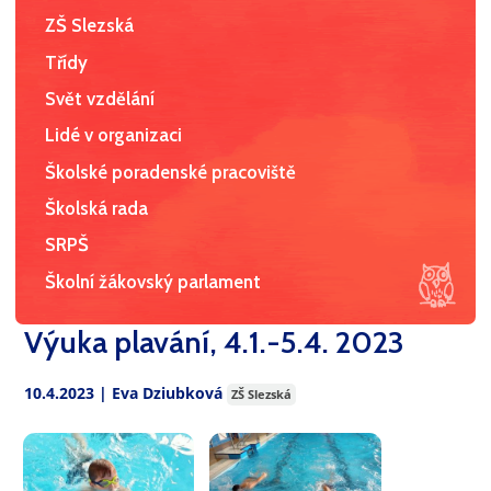
ZŠ Slezská
Třídy
Svět vzdělání
Lidé v organizaci
Školské poradenské pracoviště
Školská rada
SRPŠ
Školní žákovský parlament
Výuka plavání, 4.1.-5.4. 2023
10.4.2023 | Eva Dziubková
ZŠ Slezská