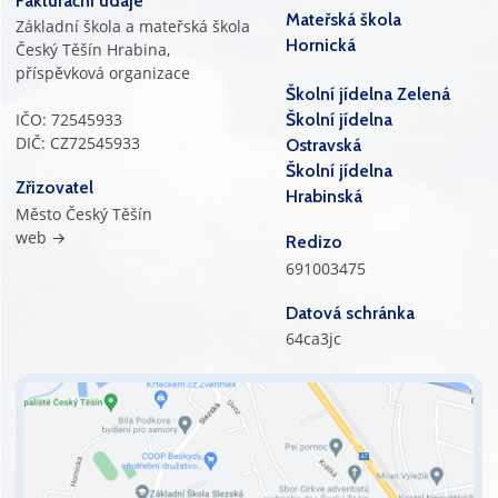
Fakturační údaje
Mateřská škola
Základní škola a mateřská škola
Hornická
Český Těšín Hrabina,
příspěvková organizace
Školní jídelna Zelená
IČO: 72545933
Školní jídelna
DIČ: CZ72545933
Ostravská
Školní jídelna
Zřizovatel
Hrabinská
Město Český Těšín
web →
Redizo
691003475
Datová schránka
64ca3jc