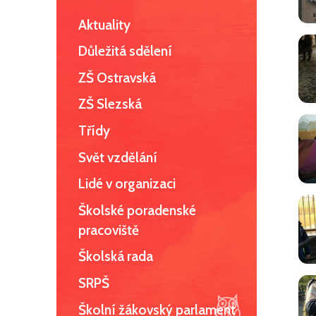
Aktuality
Důležitá sdělení
ZŠ Ostravská
ZŠ Slezská
Třídy
Svět vzdělání
Lidé v organizaci
Školské poradenské
pracoviště
Školská rada
SRPŠ
Školní žákovský parlament