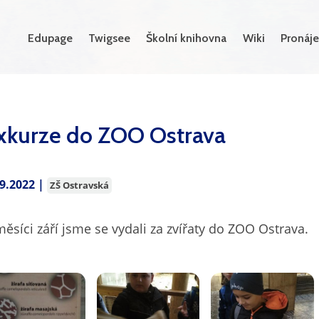
Edupage
Twigsee
Školní knihovna
Wiki
Pronáje
xkurze do ZOO Ostrava
.9.2022 |
ZŠ Ostravská
měsíci září jsme se vydali za zvířaty do ZOO Ostrava.