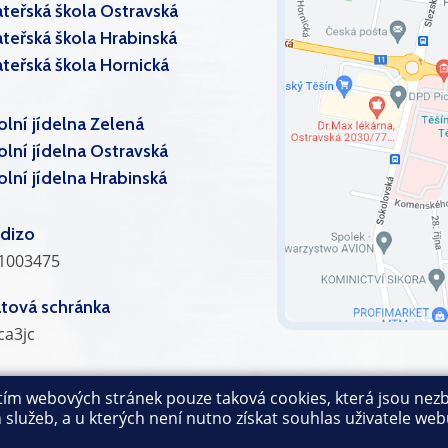
teřská škola Ostravská
teřská škola Hrabinská
teřská škola Hornická
olní jídelna Zelená
olní jídelna Ostravská
olní jídelna Hrabinská
dizo
1003475
tová schránka
ca3jc
itím webových stránek pouze taková cookies, která jsou nezb
Mapa stránek
|
Učitelé
|
Přihlásit
|
Prohlášení o přístupnosti
|
Pra
lužeb, a u kterých není nutno získat souhlas uživatele webu