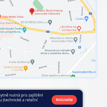
ytně nutná pro zajištění
vidla COOKIES
|
GDPR
|
Ochrana oznamovatelů
 (technické a relační
ROZUMÍM