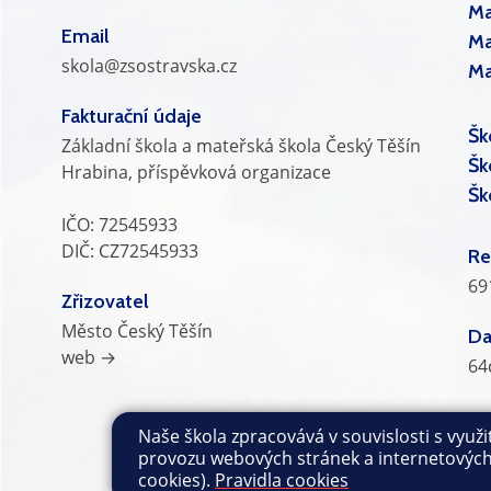
Ma
Email
Ma
skola@zsostravska.cz
Ma
Fakturační údaje
Šk
Základní škola a mateřská škola Český Těšín
Šk
Hrabina, příspěvková organizace
Šk
IČO: 72545933
DIČ: CZ72545933
Re
69
Zřizovatel
Město Český Těšín
Da
web →
64
Naše škola zpracovává v souvislosti s využ
Všechna práva vyhrazena. Copyright © 2026 |
provozu webových stránek a internetových s
cookies).
Pravidla cookies