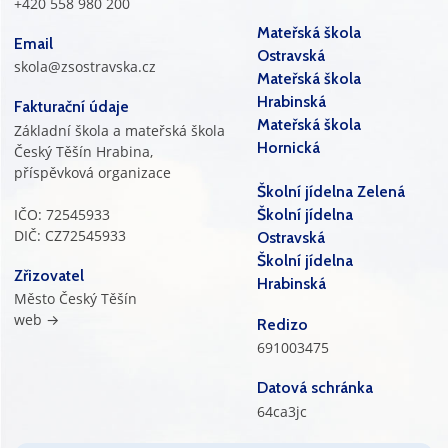
+420 558 980 200
Mateřská škola
Email
Ostravská
skola@zsostravska.cz
Mateřská škola
Hrabinská
Fakturační údaje
Mateřská škola
Základní škola a mateřská škola
Hornická
Český Těšín Hrabina,
příspěvková organizace
Školní jídelna Zelená
IČO: 72545933
Školní jídelna
DIČ: CZ72545933
Ostravská
Školní jídelna
Zřizovatel
Hrabinská
Město Český Těšín
web →
Redizo
691003475
Datová schránka
64ca3jc