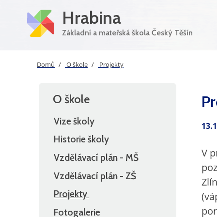
Hrabina
Základní a mateřská škola Český Těšín
Domů
O škole
Projekty
O škole
Pr
Vize školy
13.
Historie školy
V p
Vzdělávací plán - MŠ
poz
Vzdělávací plán - ZŠ
Zlí
Projekty
(vá
por
Fotogalerie