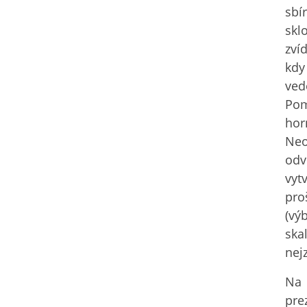
sbí
skl
zví
kdy
ved
Pom
hor
Neo
odv
vyt
pro
(vý
ska
nej
Na 
pre