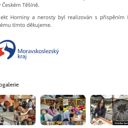
v Českém Těšíně.
jekt Horniny a nerosty byl realizován s přispěním 
rému tímto děkujeme.
ogalerie