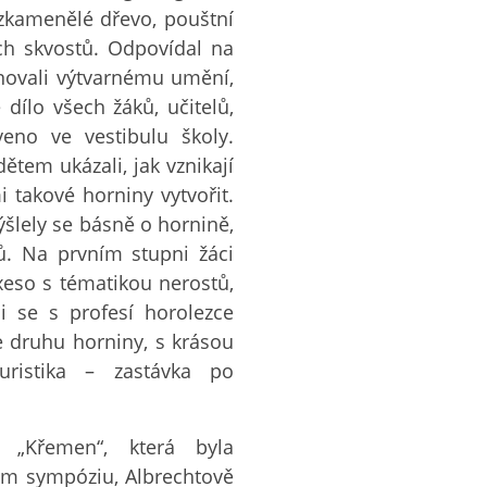
 zkamenělé dřevo, pouštní
ích skvostů. Odpovídal na
ěnovali výtvarnému umění,
dílo všech žáků, učitelů,
eno ve vestibulu školy.
ětem ukázali, jak vznikají
 takové horniny vytvořit.
šlely se básně o hornině,
ů. Na prvním stupni žáci
exeso s tématikou nerostů,
i se s profesí horolezce
e druhu horniny, s krásou
uristika – zastávka po
 „Křemen“, která byla
m sympóziu, Albrechtově