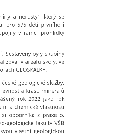
iny a nerosty“, který se
, pro 575 dětí prvního i
pojily v rámci prohlídky
i. Sestaveny byly skupiny
lizoval v areálu školy, ve
storách GEOSKALKY.
 české geologické služby.
arevnost a krásu minerálů
lášený rok 2022 jako rok
ální a chemické vlastnosti
e si odborníka z praxe p.
cko-geologické fakulty VŠB
svou vlastní geologickou