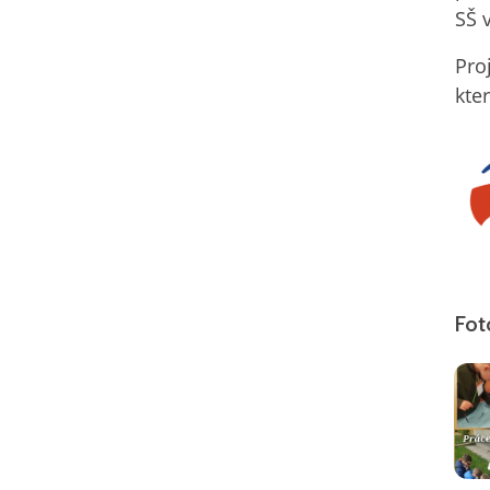
SŠ 
Pro
kte
Fot