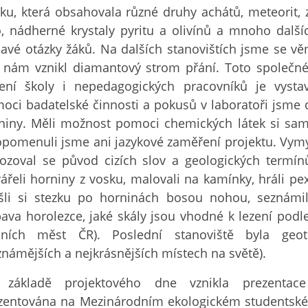
rku, která obsahovala různé druhy achátů, meteorit,
o, nádherné krystaly pyritu a olivínů a mnoho dalš
davé otázky žáků. Na dalších stanovištích jsme se v
 nám vznikl diamantový strom přání. Toto společné 
ení školy i nepedagogických pracovníků je vystav
oci badatelské činnosti a pokusů v laboratoři jsme d
niny. Měli možnost pomoci chemických látek si sami
pomenuli jsme ani jazykové zaměření projektu. Vymý
ozoval se původ cizích slov a geologických termín
vářeli horniny z vosku, malovali na kamínky, hráli p
šli si stezku po horninách bosou nohou, seznámil
bava horolezce, jaké skály jsou vhodné k lezení podl
lních měst ČR). Poslední stanoviště byla geot
známějších a nejkrásnějších místech na světě).
základě projektového dne vznikla prezentace
zentována na Mezinárodním ekologickém studentské