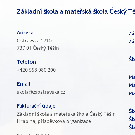
Základní škola a mateřská škola Český Tě
Adresa
Zá
Ostravská 1710
Zá
737 01 Český Těšín
Šk
Telefon
+420 558 980 200
Ma
Email
Ma
skola@zsostravska.cz
Ma
Fakturační údaje
Šk
Základní škola a mateřská škola Český Těšín
Šk
Hrabina, příspěvková organizace
Šk