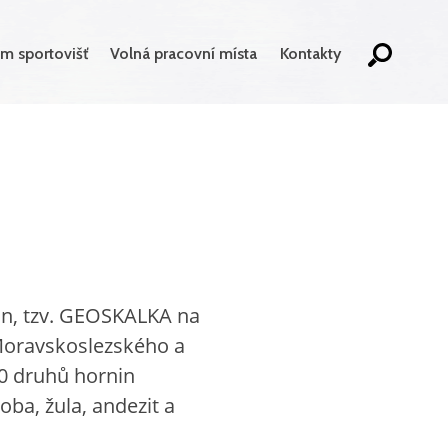
m sportovišť
Volná pracovní místa
Kontakty
nin, tzv. GEOSKALKA na
Moravskoslezského a
0 druhů hornin
ba, žula, andezit a