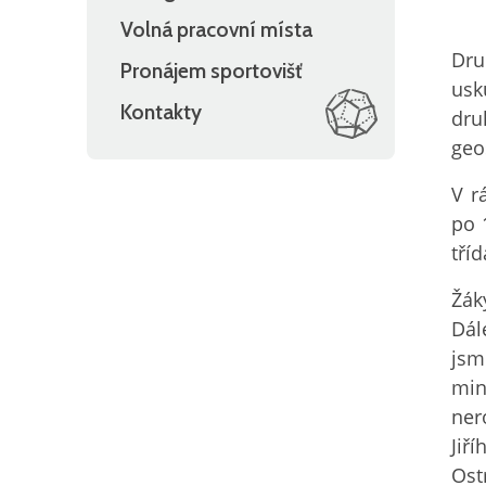
Volná pracovní místa
Dru
Pronájem sportovišť
usk
Kontakty
dru
geo
V r
po 
tří
Žák
Dál
jsm
min
ner
Jiř
Ost