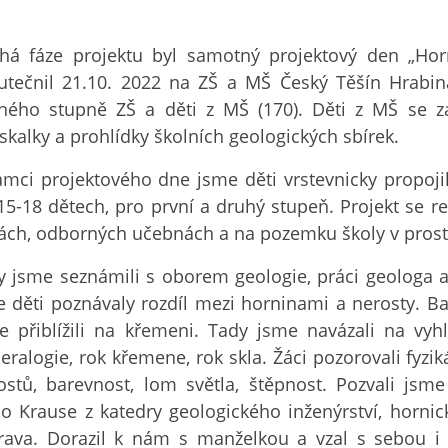
há fáze projektu byl samotný projektový den „Horn
utečnil 21.10. 2022 na ZŠ a MŠ Český Těšín Hrabina
hého stupně ZŠ a děti z MŠ (170). Děti z MŠ se za
skalky a prohlídky školních geologických sbírek.
ámci projektového dne jsme děti vrstevnicky propojil
15-18 dětech, pro první a druhý stupeň. Projekt se rea
dách, odborných učebnách a na pozemku školy v pro
y jsme seznámili s oborem geologie, práci geologa a
e děti poznávaly rozdíl mezi horninami a nerosty. B
e přiblížili na křemeni. Tady jsme navázali na vyh
eralogie, rok křemene, rok skla. Žáci pozorovali fyzik
ostů, barevnost, lom světla, štěpnost. Pozvali jsm
ího Krause z katedry geologického inženýrství, horni
rava. Dorazil k nám s manželkou a vzal s sebou i 