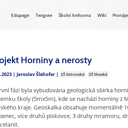
Edupage
Twigsee
Školní knihovna
Wiki
Pronáje
ojekt Horniny a nerosty
1.2023 |
Jaroslav Šlehofer
|
ZŠ Ostravská
ZŠ Slezská
rvní fázi byla vybudována geologická sbírka hor
emku školy (5mx5m), kde se nachází horniny z 
nského kraje. Geoskalka obsahuje momentálně 1
penec, více druhů pískovce, 3 druhy mramoru, dro
celanit.