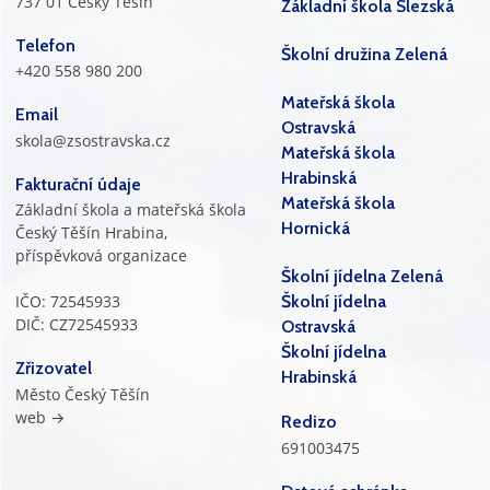
737 01 Český Těšín
Základní škola Slezská
Telefon
Školní družina Zelená
+420 558 980 200
Mateřská škola
Email
Ostravská
skola@zsostravska.cz
Mateřská škola
Hrabinská
Fakturační údaje
Mateřská škola
Základní škola a mateřská škola
Hornická
Český Těšín Hrabina,
příspěvková organizace
Školní jídelna Zelená
IČO: 72545933
Školní jídelna
DIČ: CZ72545933
Ostravská
Školní jídelna
Zřizovatel
Hrabinská
Město Český Těšín
web →
Redizo
691003475