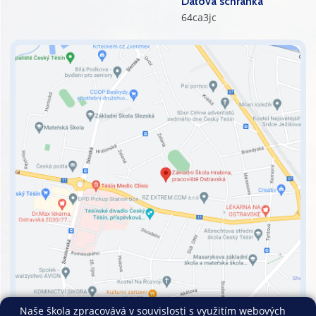
Datová schránka
64ca3jc
Naše škola zpracovává v souvislosti s využitím webových