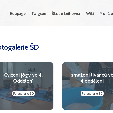
Edupage
Twigsee
Školní knihovna
Wiki
Pronáje
otogalerie ŠD
Cvičení jógy ve 4.
smažení lívanců v
Oddělení
4.oddělení
Fotogalerie ŠD
Fotogalerie ŠD