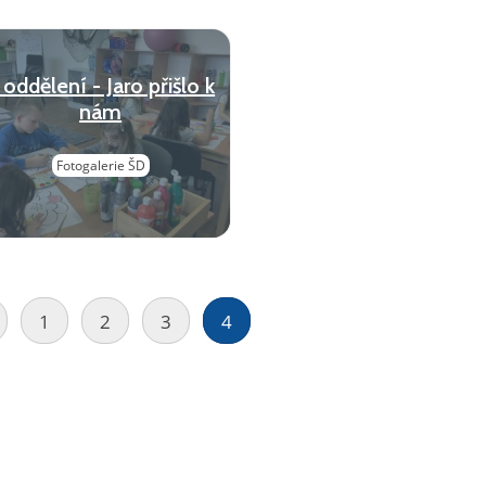
. oddělení - Jaro přišlo k
nám
Fotogalerie ŠD
1
2
3
4