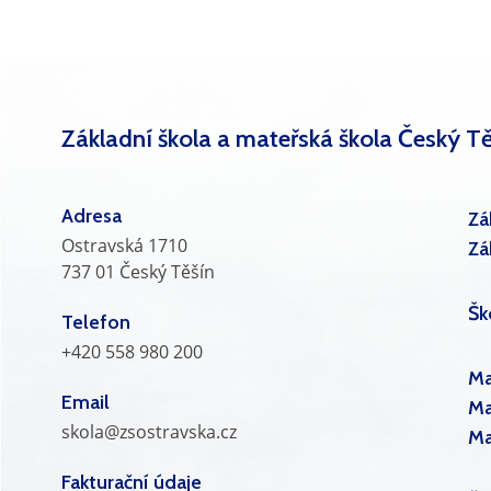
Základní škola a mateřská škola Český Tě
Adresa
Zá
Ostravská 1710
Zá
737 01 Český Těšín
Šk
Telefon
+420 558 980 200
Ma
Email
Ma
skola@zsostravska.cz
Ma
Fakturační údaje