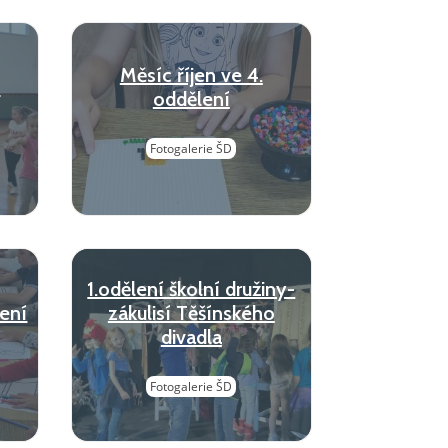
Měsíc říjen ve 4.
í
oddělení
Fotogalerie ŠD
1.odělení školní družiny-
lení
zákulisí Těšínského
divadla
Fotogalerie ŠD