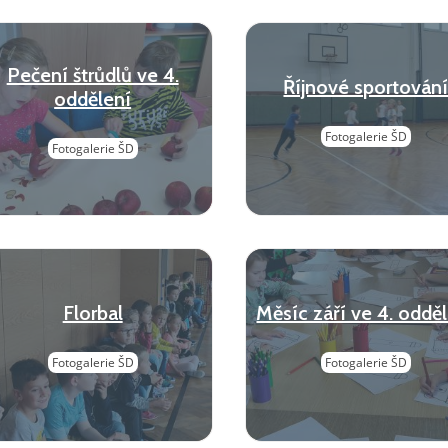
Pečení štrůdlů ve 4.
Říjnové sportován
oddělení
Fotogalerie ŠD
Fotogalerie ŠD
Florbal
Měsíc září ve 4. oddě
Fotogalerie ŠD
Fotogalerie ŠD