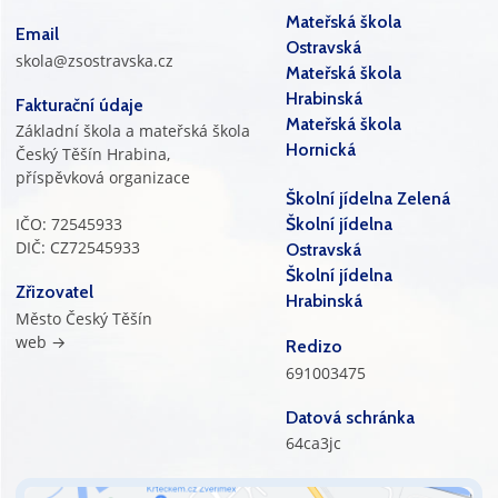
Mateřská škola
Email
Ostravská
skola@zsostravska.cz
Mateřská škola
Hrabinská
Fakturační údaje
Mateřská škola
Základní škola a mateřská škola
Hornická
Český Těšín Hrabina,
příspěvková organizace
Školní jídelna Zelená
IČO: 72545933
Školní jídelna
DIČ: CZ72545933
Ostravská
Školní jídelna
Zřizovatel
Hrabinská
Město Český Těšín
web →
Redizo
691003475
Datová schránka
64ca3jc