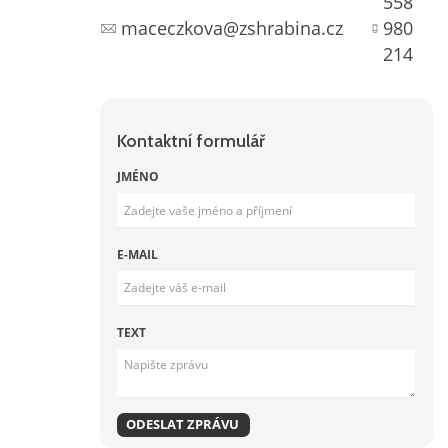
558
maceczkova@zshrabina.cz
980
214
Kontaktní formulář
JMÉNO
E-MAIL
TEXT