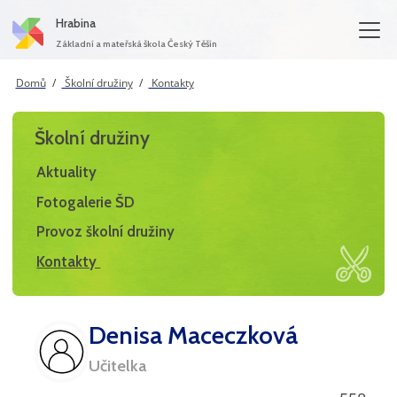
Hrabina
Základní a mateřská škola Český Těšín
Domů
Školní družiny
Kontakty
Školní družiny
Aktuality
Fotogalerie ŠD
Provoz školní družiny
Kontakty
Denisa Maceczková
Učitelka