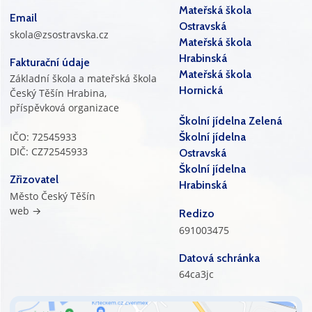
Mateřská škola
Email
Ostravská
skola@zsostravska.cz
Mateřská škola
Hrabinská
Fakturační údaje
Mateřská škola
Základní škola a mateřská škola
Hornická
Český Těšín Hrabina,
příspěvková organizace
Školní jídelna Zelená
IČO: 72545933
Školní jídelna
DIČ: CZ72545933
Ostravská
Školní jídelna
Zřizovatel
Hrabinská
Město Český Těšín
web →
Redizo
691003475
Datová schránka
64ca3jc