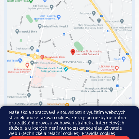
Naše škola zpracovává v souvislosti s využitím webových
stránek pouze taková cookies, která jsou nezbytně nutná
pro zajištění provozu webových stránek a internetových
Všechna práva vyhrazena. Copyright © 2026 |
Mapa stránek
|
Učitelé
|
služeb, a u kterých není nutno získat souhlas uživatele
Přihlásit
|
Prohlášení o přístupnosti
|
Pravidla COOKIES
|
GDPR
|
Ochrana
webu (technické a relační cookies).
Pravidla cookies
oznamovatelů