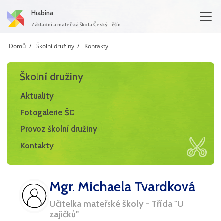
Hrabina
Základní a mateřská škola Český Těšín
Domů
Školní družiny
Kontakty
Školní družiny
Aktuality
Fotogalerie ŠD
Provoz školní družiny
Kontakty
Mgr. Michaela Tvardková
Učitelka mateřské školy - Třída "U
zajíčků"