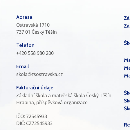
Adresa
Zá
Ostravská 1710
Zá
737 01 Český Těšín
Šk
Telefon
+420 558 980 200
Ma
Email
Ma
skola@zsostravska.cz
Ma
Fakturační údaje
Šk
Základní škola a mateřská škola Český Těšín
Šk
Hrabina, příspěvková organizace
Šk
IČO: 72545933
DIČ: CZ72545933
Re