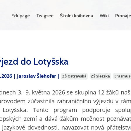
Edupage
Twigsee
Školní knihovna
Wiki
Pronáje
jezd do Lotyšska
5.2026 |
Jaroslav Šlehofer
|
ZŠ Ostravská
ZŠ Slezská
Erasmus
dnech 3.–9. května 2026 se skupina 12 žáků naš
rovodem zúčastnila zahraničního výjezdu v r
 Lotyšska. Tento program podporuje spolu
opských zemí a dává žákům možnost poznávat j
 jazykové dovednosti, navazovat nová přátelství