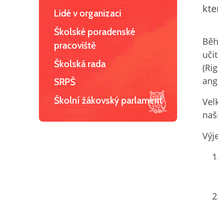
kte
Lidé v organizaci
Školské poradenské
Běh
pracoviště
uči
Školská rada
(Ri
ang
SRPŠ
Školní žákovský parlament
Vel
naši
Výj