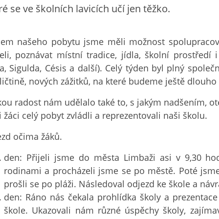
ré se ve školních lavicích učí jen těžko.
em našeho pobytu jsme měli možnost spolupracovat
teli, poznávat místní tradice, jídla, školní prostředí
ga, Sigulda, Césis a další). Celý týden byl plný spole
ličtině, nových zážitků, na které budeme ještě dlouho
kou radost nám udělalo také to, s jakým nadšením, ot
 žáci celý pobyt zvládli a reprezentovali naši školu.
ezd očima žáků.
den: Přijeli jsme do města Limbaži asi v 9,30 ho
rodinami a procházeli jsme se po městě. Poté jsme
prošli se po pláži. Následoval odjezd ke škole a návr
den: Ráno nás čekala prohlídka školy a prezentace
škole. Ukazovali nám různé úspěchy školy, zajíma