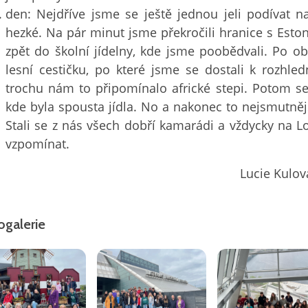
den: Nejdříve jsme se ještě jednou jeli podívat 
hezké. Na pár minut jsme překročili hranice s Esto
zpět do školní jídelny, kde jsme poobědvali. Po o
lesní cestičku, po které jsme se dostali k rozhle
trochu nám to připomínalo africké stepi. Potom se
kde byla spousta jídla. No a nakonec to nejsmutnějš
Stali se z nás všech dobří kamarádi a vždycky na 
vzpomínat.
Lucie Kulov
ogalerie