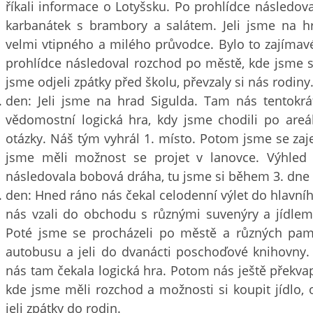
říkali informace o Lotyšsku. Po prohlídce následova
karbanátek s brambory a salátem. Jeli jsme na h
velmi vtipného a milého průvodce. Bylo to zajímav
prohlídce následoval rozchod po městě, kde jsme si
jsme odjeli zpátky před školu, převzaly si nás rodiny
den: Jeli jsme na hrad Sigulda. Tam nás tentokrát
vědomostní logická hra, kdy jsme chodili po areá
otázky. Náš tým vyhrál 1. místo. Potom jsme se zaje
jsme měli možnost se projet v lanovce. Výhled
následovala bobová dráha, tu jsme si během 3. dne už
den: Hned ráno nás čekal celodenní výlet do hlavníh
nás vzali do obchodu s různými suvenýry a jídlem
Poté jsme se procházeli po městě a různých pam
autobusu a jeli do dvanácti poschoďové knihovny. B
nás tam čekala logická hra. Potom nás ještě překva
kde jsme měli rozchod a možnosti si koupit jídlo, 
jeli zpátky do rodin.