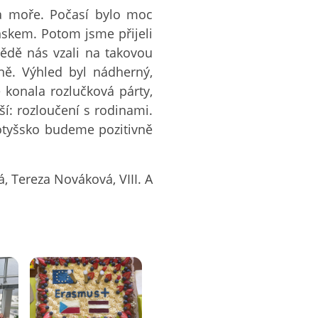
na moře. Počasí bylo moc
nskem. Potom jsme přijeli
bědě nás vzali na takovou
dně. Výhled byl nádherný,
 konala rozlučková párty,
í: rozloučení s rodinami.
Lotyšsko budeme pozitivně
á, Tereza Nováková, VIII. A