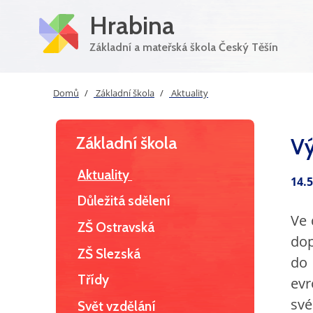
Hrabina
Základní a mateřská škola Český Těšín
Domů
Základní škola
Aktuality
Základní škola
Vý
Aktuality
14.
Důležitá sdělení
Ve 
ZŠ Ostravská
dop
ZŠ Slezská
do
Třídy
evr
své
Svět vzdělání