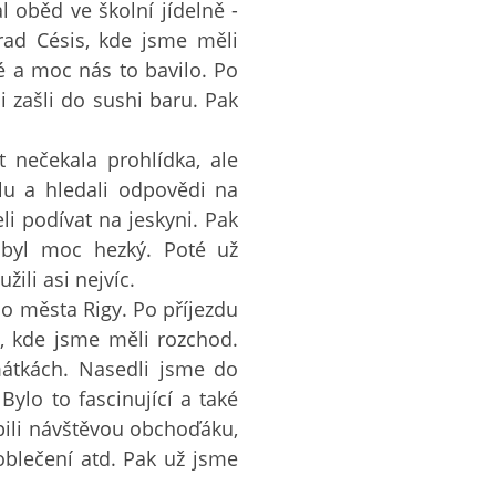
l oběd ve školní jídelně -
rad Césis, kde jsme měli
é a moc nás to bavilo. Po
 zašli do sushi baru. Pak
.
 nečekala prohlídka, ale
lu a hledali odpovědi na
li podívat na jeskyni. Pak
 byl moc hezký. Poté už
ili asi nejvíc.
o města Rigy. Po příjezdu
, kde jsme měli rozchod.
átkách. Nasedli jsme do
ylo to fascinující a také
pili návštěvou obchoďáku,
oblečení atd. Pak už jsme