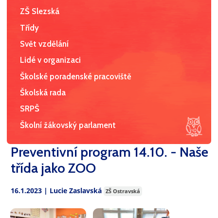
ZŠ Slezská
Třídy
Svět vzdělání
Lidé v organizaci
Školské poradenské pracoviště
Školská rada
SRPŠ
Školní žákovský parlament
Preventivní program 14.10. - Naše
třída jako ZOO
16.1.2023 | Lucie Zaslavská
ZŠ Ostravská