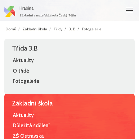
Hrabina
Základní a mateřská škola Český Těšín
Domů
Základní škola
Třídy
3. B
Fotogalerie
Třída 3.B
Aktuality
O třídě
Fotogalerie
Základní škola
Aktuality
Důležitá sdělení
ZŠ Ostravská