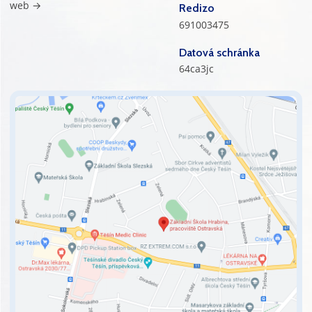
web →
Redizo
691003475
Datová schránka
64ca3jc