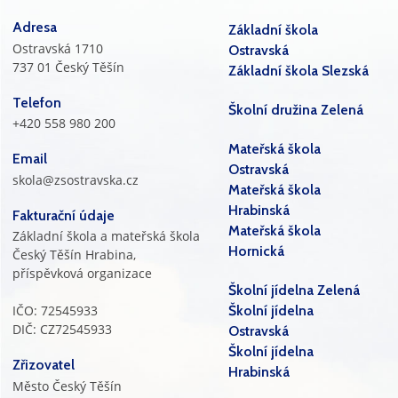
Adresa
Základní škola
Ostravská 1710
Ostravská
737 01 Český Těšín
Základní škola Slezská
Telefon
Školní družina Zelená
+420 558 980 200
Mateřská škola
Email
Ostravská
skola@zsostravska.cz
Mateřská škola
Hrabinská
Fakturační údaje
Mateřská škola
Základní škola a mateřská škola
Hornická
Český Těšín Hrabina,
příspěvková organizace
Školní jídelna Zelená
IČO: 72545933
Školní jídelna
DIČ: CZ72545933
Ostravská
Školní jídelna
Zřizovatel
Hrabinská
Město Český Těšín