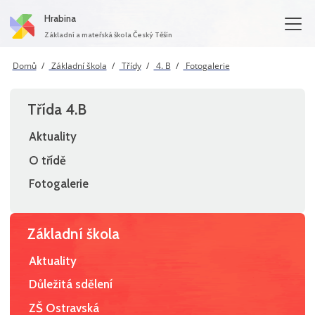
Hrabina
Základní a mateřská škola Český Těšín
Domů
Základní škola
Třídy
4. B
Fotogalerie
Třída 4.B
Aktuality
O třídě
Fotogalerie
Základní škola
Aktuality
Důležitá sdělení
ZŠ Ostravská