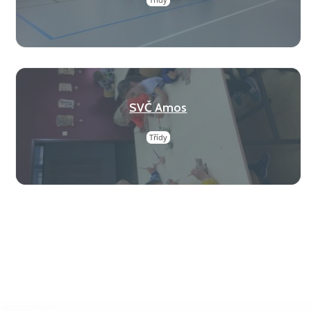
SVČ Amos
Třídy