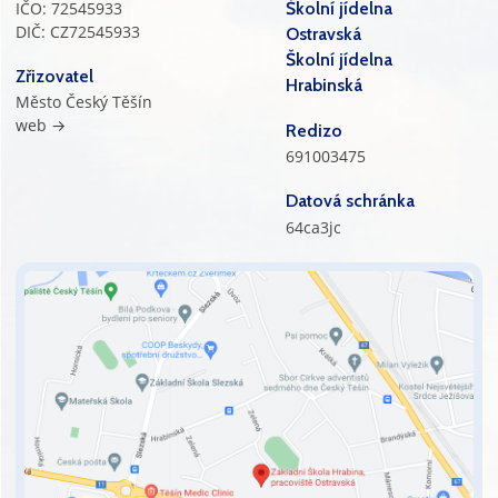
IČO: 72545933
Školní jídelna
DIČ: CZ72545933
Ostravská
Školní jídelna
Zřizovatel
Hrabinská
Město Český Těšín
web →
Redizo
691003475
Datová schránka
64ca3jc